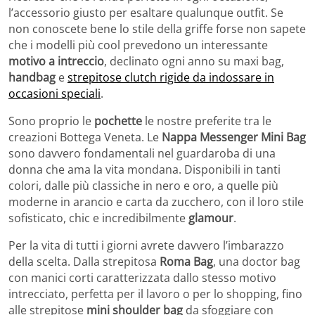
l’accessorio giusto per esaltare qualunque outfit. Se
non conoscete bene lo stile della griffe forse non sapete
che i modelli più cool prevedono un interessante
motivo a intreccio
, declinato ogni anno su maxi bag,
handbag
e
strepitose clutch rigide da indossare in
occasioni speciali
.
Sono proprio le
pochette
le nostre preferite tra le
creazioni Bottega Veneta. Le
Nappa Messenger Mini Bag
sono davvero fondamentali nel guardaroba di una
donna che ama la vita mondana. Disponibili in tanti
colori, dalle più classiche in nero e oro, a quelle più
moderne in arancio e carta da zucchero, con il loro stile
sofisticato, chic e incredibilmente
glamour
.
Per la vita di tutti i giorni avrete davvero l’imbarazzo
della scelta. Dalla strepitosa
Roma Bag
, una doctor bag
con manici corti caratterizzata dallo stesso motivo
intrecciato, perfetta per il lavoro o per lo shopping, fino
alle strepitose
mini shoulder bag
da sfoggiare con