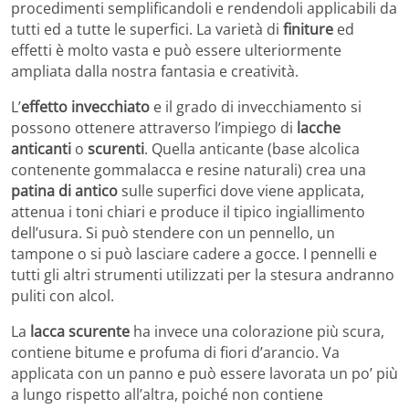
procedimenti semplificandoli e rendendoli applicabili da
tutti ed a tutte le superfici. La varietà di
finiture
ed
effetti è molto vasta e può essere ulteriormente
ampliata dalla nostra fantasia e creatività.
L’
effetto invecchiato
e il grado di invecchiamento si
possono ottenere attraverso l’impiego di
lacche
anticanti
o
scurenti
. Quella anticante (base alcolica
contenente gommalacca e resine naturali) crea una
patina di antico
sulle superfici dove viene applicata,
attenua i toni chiari e produce il tipico ingiallimento
dell’usura. Si può stendere con un pennello, un
tampone o si può lasciare cadere a gocce. I pennelli e
tutti gli altri strumenti utilizzati per la stesura andranno
puliti con alcol.
La
lacca scurente
ha invece una colorazione più scura,
contiene bitume e profuma di fiori d’arancio. Va
applicata con un panno e può essere lavorata un po’ più
a lungo rispetto all’altra, poiché non contiene