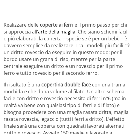
Realizzare delle
coperte ai ferri
è il primo passo per chi
si approccia all’
arte della maglia
. Che siano schemi facili
o più elaborati, la coperta – specie se è per un bebè – è
davvero semplice da realizzare. Tra i modelli più facili c’è
un dritto rovescio da eseguire in questo modo: per il
bordo usare un grana di riso, mentre per la parte
centrale eseguire un dritto e un rovescio per il primo
ferro e tutto rovescio per il secondo ferro.
Il risultato è una
copertina double-face
con una trama
morbida e che dona volume al filato. Un altro schema
facile con dritto e rovescio necessita di ferri n°6 (ma in
realtà va bene con qualsiasi tipo di ferri e di filato) e
bisogna procedere con una maglia rasata dritta, maglia
rasata rovescia, legaccio (tutti i ferri a dritto). L’effetto
finale sarà una coperta con quadrati lavorati alternati
dritto e rovescio. Avviate 150 maglie e lavorate a