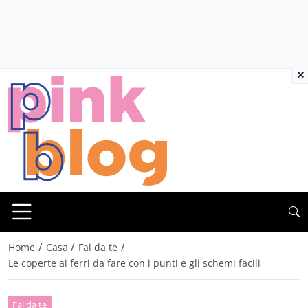
×
/
/
/
Home
Casa
Fai da te
Le coperte ai ferri da fare con i punti e gli schemi facili
Fai da te