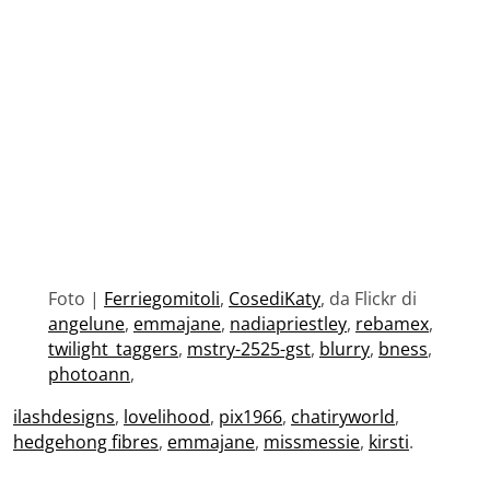
Foto |
Ferriegomitoli
,
CosediKaty
, da Flickr di
angelune
,
emmajane
,
nadiapriestley
,
rebamex
,
twilight_taggers
,
mstry-2525-gst
,
blurry
,
bness
,
photoann
,
ilashdesigns
,
lovelihood
,
pix1966
,
chatiryworld
,
hedgehong fibres
,
emmajane
,
missmessie
,
kirsti
.