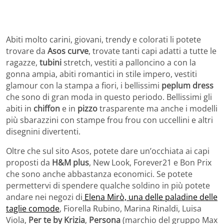
Abiti molto carini, giovani, trendy e colorati li potete
trovare da
Asos curve
, trovate tanti capi adatti a tutte le
ragazze,
tubini
stretch, vestiti a palloncino a con la
gonna ampia, abiti romantici in stile impero, vestiti
glamour con la stampa a fiori, i bellissimi
peplum dress
che sono di gran moda in questo periodo. Bellissimi gli
abiti in
chiffon
e in
pizzo
trasparente ma anche i modelli
più sbarazzini con stampe frou frou con uccellini e altri
disegnini divertenti.
Oltre che sul sito Asos, potete dare un’occhiata ai capi
proposti da
H&M plus
, New Look, Forever21 e Bon Prix
che sono anche abbastanza economici. Se potete
permettervi di spendere qualche soldino in più potete
andare nei negozi di
Elena Mirò, una delle paladine delle
taglie comode
, Fiorella Rubino, Marina Rinaldi, Luisa
Viola,
Per te by Krizia
,
Persona
(marchio del gruppo Max