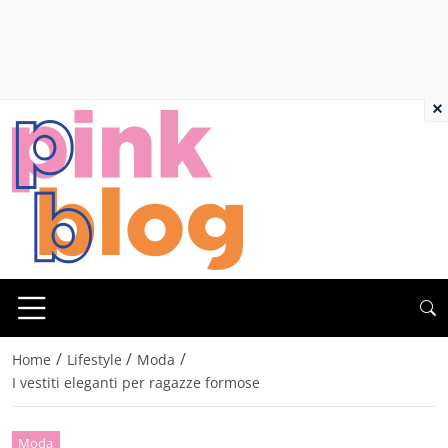
×
/
/
/
Home
Lifestyle
Moda
I vestiti eleganti per ragazze formose
Moda