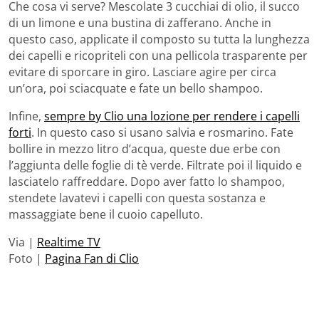
Che cosa vi serve? Mescolate 3 cucchiai di olio, il succo
di un limone e una bustina di zafferano. Anche in
questo caso, applicate il composto su tutta la lunghezza
dei capelli e ricopriteli con una pellicola trasparente per
evitare di sporcare in giro. Lasciare agire per circa
un’ora, poi sciacquate e fate un bello shampoo.
Infine,
sempre by Clio una lozione per rendere i capelli
forti
. In questo caso si usano salvia e rosmarino. Fate
bollire in mezzo litro d’acqua, queste due erbe con
l’aggiunta delle foglie di tè verde. Filtrate poi il liquido e
lasciatelo raffreddare. Dopo aver fatto lo shampoo,
stendete lavatevi i capelli con questa sostanza e
massaggiate bene il cuoio capelluto.
Via |
Realtime TV
Foto |
Pagina Fan di Clio