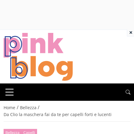
×
/
/
Home
Bellezza
Da Clio la maschera fai da te per capelli forti e lucenti
Bellezza
Capelli