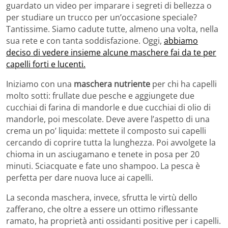
guardato un video per imparare i segreti di bellezza o
per studiare un trucco per un’occasione speciale?
Tantissime. Siamo cadute tutte, almeno una volta, nella
sua rete e con tanta soddisfazione. Oggi,
abbiamo
deciso di vedere insieme alcune maschere fai da te per
capelli forti e lucenti.
Iniziamo con una
maschera nutriente
per chi ha capelli
molto sotti: frullate due pesche e aggiungete due
cucchiai di farina di mandorle e due cucchiai di olio di
mandorle, poi mescolate. Deve avere l’aspetto di una
crema un po’ liquida: mettete il composto sui capelli
cercando di coprire tutta la lunghezza. Poi avvolgete la
chioma in un asciugamano e tenete in posa per 20
minuti. Sciacquate e fate uno shampoo. La pesca è
perfetta per dare nuova luce ai capelli.
La seconda maschera, invece, sfrutta le virtù dello
zafferano, che oltre a essere un ottimo riflessante
ramato, ha proprietà anti ossidanti positive per i capelli.