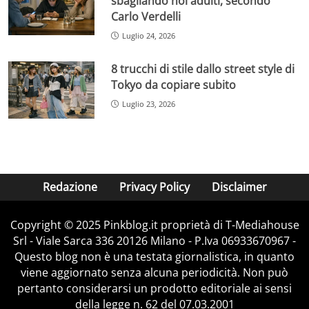
sbagliando noi adulti, secondo
Carlo Verdelli
Luglio 24, 2026
8 trucchi di stile dallo street style di
Tokyo da copiare subito
Luglio 23, 2026
Redazione
Privacy Policy
Disclaimer
Copyright © 2025 Pinkblog.it proprietà di T-Mediahouse
Srl - Viale Sarca 336 20126 Milano - P.Iva 06933670967 -
Questo blog non è una testata giornalistica, in quanto
viene aggiornato senza alcuna periodicità. Non può
pertanto considerarsi un prodotto editoriale ai sensi
della legge n. 62 del 07.03.2001