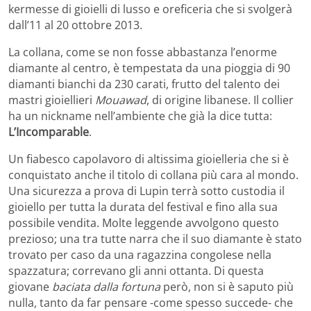
kermesse di gioielli di lusso e oreficeria che si svolgerà
dall’11 al 20 ottobre 2013.
La collana, come se non fosse abbastanza l’enorme
diamante al centro, è tempestata da una pioggia di 90
diamanti bianchi da 230 carati, frutto del talento dei
mastri gioiellieri
Mouawad
, di origine libanese. Il collier
ha un nickname nell’ambiente che già la dice tutta:
L’Incomparable
.
Un fiabesco capolavoro di altissima gioielleria che si è
conquistato anche il titolo di collana più cara al mondo.
Una sicurezza a prova di Lupin terrà sotto custodia il
gioiello per tutta la durata del festival e fino alla sua
possibile vendita. Molte leggende avvolgono questo
prezioso; una tra tutte narra che il suo diamante è stato
trovato per caso da una ragazzina congolese nella
spazzatura; correvano gli anni ottanta. Di questa
giovane
baciata dalla fortuna
però, non si è saputo più
nulla, tanto da far pensare -come spesso succede- che