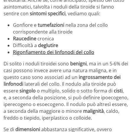
ereditaria. Anche se, come anticipato, spesso del tutto
asintomatici, talvolta i noduli della tiroide si fanno
sentire con
sintomi specifici
, vediamo quali:
Gonfiore e
tumefazioni
nella zona del collo
corrispondente alla tiroide
Raucedine
cronica
Difficoltà a
deglutire
Rigonfiamento dei linfonodi del collo
Di solito i noduli tiroidei sono
benigni
, ma in un 5-6% dei
casi possono invece avere una natura maligna, e in
questo caso sono associati ad un
ingrossamento dei
linfonodi
laterali del collo. Il nodulo alla tiroide può
essere
singolo
o multiplo, solido o sotto forma di
cisti
,
e, a seconda della posizione, si può definire ipoecogeno,
iperecogeno o esoecogeno. Il nodulo può altresì essere,
a seconda della maggiore o minore
malignità
, caldo,
freddo o tiepido, iperplastico o colloide.
Se di
dimensioni
abbastanza significative, ovvero