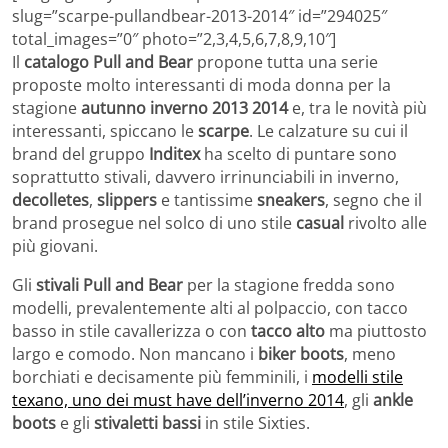
slug=”scarpe-pullandbear-2013-2014″ id=”294025″
total_images=”0″ photo=”2,3,4,5,6,7,8,9,10″]
Il
catalogo Pull and Bear
propone tutta una serie
proposte molto interessanti di moda donna per la
stagione
autunno inverno 2013 2014
e, tra le novità più
interessanti, spiccano le
scarpe
. Le calzature su cui il
brand del gruppo
Inditex
ha scelto di puntare sono
soprattutto stivali, davvero irrinunciabili in inverno,
decolletes
,
slippers
e tantissime
sneakers
, segno che il
brand prosegue nel solco di uno stile
casual
rivolto alle
più giovani.
Gli
stivali Pull and Bear
per la stagione fredda sono
modelli, prevalentemente alti al polpaccio, con tacco
basso in stile cavallerizza o con
tacco alto
ma piuttosto
largo e comodo. Non mancano i
biker boots
, meno
borchiati e decisamente più femminili, i
modelli stile
texano, uno dei must have dell’inverno 2014
, gli
ankle
boots
e gli
stivaletti bassi
in stile Sixties.