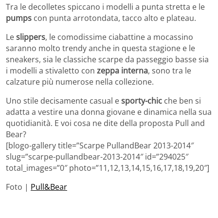
Tra le decolletes spiccano i modelli a punta stretta e le
pumps
con punta arrotondata, tacco alto e plateau.
Le
slippers
, le comodissime ciabattine a mocassino
saranno molto trendy anche in questa stagione e le
sneakers, sia le classiche scarpe da passeggio basse sia
i modelli a stivaletto con
zeppa interna
, sono tra le
calzature più numerose nella collezione.
Uno stile decisamente casual e
sporty-chic
che ben si
adatta a vestire una donna giovane e dinamica nella sua
quotidianità. E voi cosa ne dite della proposta Pull and
Bear?
[blogo-gallery title=”Scarpe PullandBear 2013-2014″
slug=”scarpe-pullandbear-2013-2014″ id=”294025″
total_images=”0″ photo=”11,12,13,14,15,16,17,18,19,20″]
Foto |
Pull&Bear