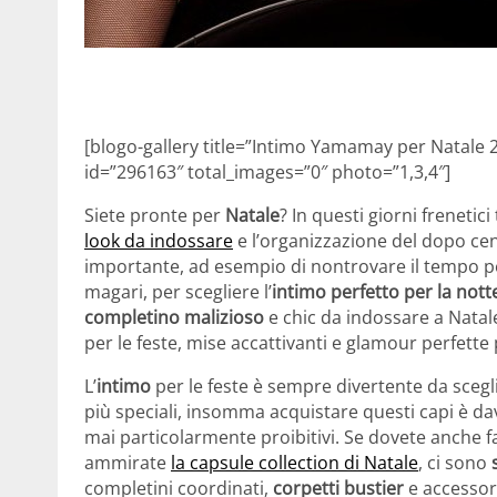
[blogo-gallery title=”Intimo Yamamay per Natale
id=”296163″ total_images=”0″ photo=”1,3,4″]
Siete pronte per
Natale
? In questi giorni frenetici
look da indossare
e l’organizzazione del dopo cen
importante, ad esempio di nontrovare il tempo per 
magari, per scegliere l’
intimo perfetto per la nott
completino malizioso
e chic da indossare a Nata
per le feste, mise accattivanti e glamour perfette 
L’
intimo
per le feste è sempre divertente da sceglie
più speciali, insomma acquistare questi capi è d
mai particolarmente proibitivi. Se dovete anche fa
ammirate
la capsule collection di Natale
, ci sono
completini coordinati,
corpetti bustier
e accessori