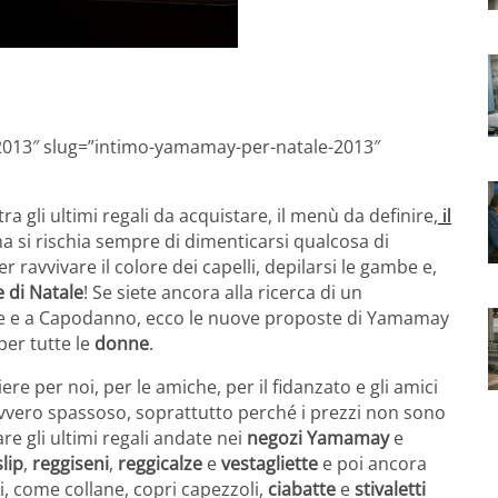
 2013″ slug=”intimo-yamamay-per-natale-2013″
 tra gli ultimi regali da acquistare, il menù da definire,
il
a si rischia sempre di dimenticarsi qualcosa di
ravvivare il colore dei capelli, depilarsi le gambe e,
e di Natale
! Se siete ancora alla ricerca di un
le e a Capodanno, ecco le nuove proposte di Yamamay
per tutte le
donne
.
re per noi, per le amiche, per il fidanzato e gli amici
avvero spassoso, soprattutto perché i prezzi non sono
re gli ultimi regali andate nei
negozi Yamamay
e
slip
,
reggiseni
,
reggicalze
e
vestagliette
e poi ancora
, come collane, copri capezzoli,
ciabatte
e
stivaletti