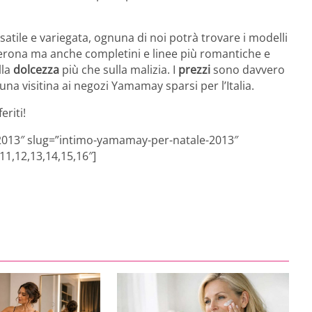
tile e variegata, ognuna di noi potrà trovare i modelli
anterona ma anche completini e linee più romantiche e
lla
dolcezza
più che sulla malizia. I
prezzi
sono davvero
na visitina ai negozi Yamamay sparsi per l’Italia.
eriti!
 2013″ slug=”intimo-yamamay-per-natale-2013″
11,12,13,14,15,16″]