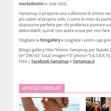
morbidissimi
in stile UGG.
Yamamay ci propone una collezione di intimo versa
più adatti al proprio stile, ci sono le mise da p
sbarazzine perfette per chi preferisce puntare su
abbordabili, quindi non avete scuse per non fare u
Sfogliate la
fotogallery
e scegliete i vostri capi pref
[blogo-gallery title=”Intimo Yamamay per Natale
id=”296163″ total_images=”0″ photo=”5,6,7,8,9,10,
Foto |
Facebook Yamamay
e
Yamamay.it
ARTICOLI CORRELATI