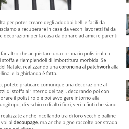
a per poter creare degli addobbi belli e facili da
usciamo a recuperare in casa da vecchi lavoretti fai da
 le decorazioni per la casa da donare ad amici e parenti
r altro che acquistare una corona in polistirolo o
di stoffa e riempiendoli di imbottitura morbida. Se
 del Natale, realizzando una
coroncina al patchwork
alla
a: e la ghirlanda è fatta.
olo, potete praticare comunque una decorazione al
zi di stoffa all’interno dei tagli, decorando poi con
orare il polistirolo e poi avvolgere intorno alla
ngitopo, di vischio o di altri fiori, veri o finti che siano.
ealizzate anche incollando tra di loro vecchie palline
 voi al
decoupage
, ma anche pigne raccolte per strada
e con dei glitter.