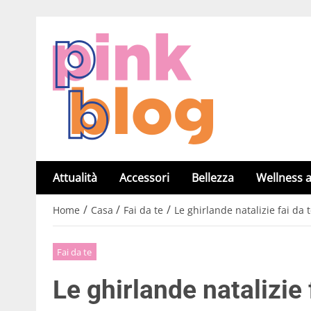
Attualità
Accessori
Bellezza
Wellness a
/
/
/
Home
Casa
Fai da te
Le ghirlande natalizie fai da t
Fai da te
Le ghirlande natalizie f