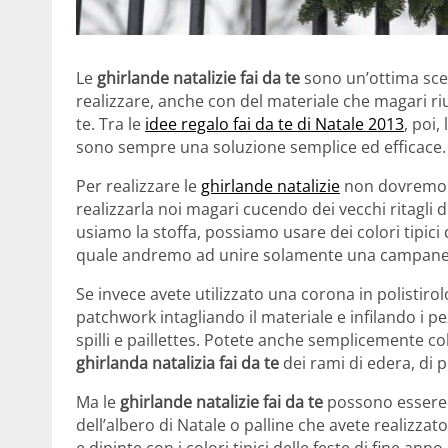
Le
ghirlande natalizie fai da te
sono un’ottima scelt
realizzare, anche con del materiale che magari ri
te. Tra le
idee regalo fai da te di Natale 2013
, poi,
sono sempre una soluzione semplice ed efficace.
Per realizzare le
ghirlande natalizie
non dovremo fa
realizzarla noi magari cucendo dei vecchi ritagli 
usiamo la stoffa, possiamo usare dei colori tipici
quale andremo ad unire solamente una campanellin
Se invece avete utilizzato una corona in polistir
patchwork intagliando il materiale e infilando i pez
spilli e paillettes. Potete anche semplicemente col
ghirlanda natalizia fai da te
dei rami di edera, di pu
Ma le
ghirlande natalizie fai da te
possono essere r
dell’albero di Natale o palline che avete realizzato
e dipinte con i colori tipici delle feste di fine anno 