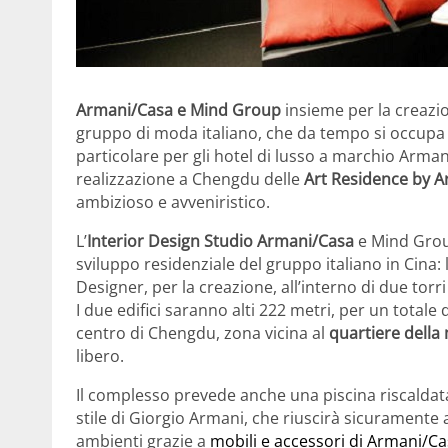
Armani/Casa e Mind Group
insieme per la creazio
gruppo di moda italiano, che da tempo si occupa a
particolare per gli hotel di lusso a marchio Arma
realizzazione a Chengdu delle
Art Residence by 
ambizioso e avveniristico.
L’
Interior Design Studio Armani/Casa
e Mind Group
sviluppo residenziale del gruppo italiano in Cina: 
Designer, per la creazione, all’interno di due torr
I due edifici saranno alti 222 metri, per un totale
centro di Chengdu, zona vicina al
quartiere dell
libero.
Il complesso prevede anche una piscina riscaldata 
stile di Giorgio Armani, che riuscirà sicuramente 
ambienti grazie a
mobili e accessori di Armani/C