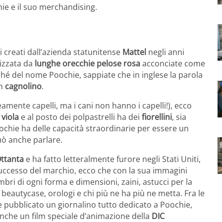
ie e il suo merchandising.
i creati dall’azienda statunitense
Mattel
negli anni
rizzata da
lunghe orecchie pelose rosa
acconciate come
rché del nome Poochie, sappiate che in inglese la parola
un
cagnolino
.
amente capelli, ma i cani non hanno i capelli!), ecco
 viola
e al posto dei polpastrelli ha dei
fiorellini
, sia
oochie ha delle capacità straordinarie per essere un
uò anche parlare.
Ottanta
e ha fatto letteralmente furore negli Stati Uniti,
il successo del marchio, ecco che con la sua immagini
imbri di ogni forma e dimensioni, zaini, astucci per la
e, beautycase, orologi e chi più ne ha più ne metta. Fra le
che pubblicato un giornalino tutto dedicato a Poochie,
anche un film speciale d’animazione della
DIC