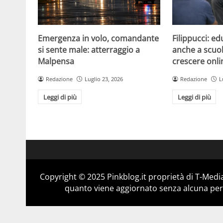
Emergenza in volo, comandante
Filippucci: ed
si sente male: atterraggio a
anche a scuola
Malpensa
crescere onli
Redazione
Luglio 23, 2026
Redazione
L
Leggi di più
Leggi di più
Copyright © 2025 Pinkblog.it proprietà di T-Media
quanto viene aggiornato senza alcuna perio