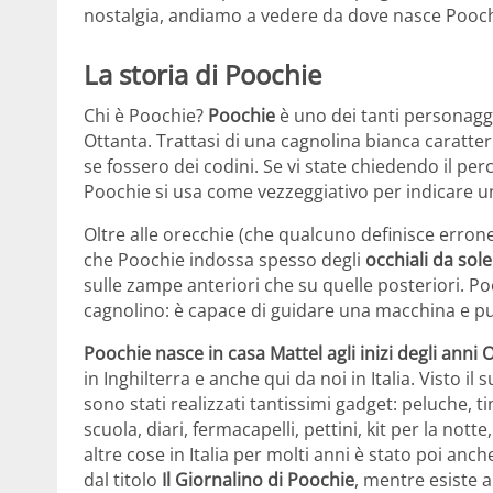
nostalgia, andiamo a vedere da dove nasce Pooch
La storia di Poochie
Chi è Poochie?
Poochie
è uno dei tanti personagg
Ottanta. Trattasi di una cagnolina bianca caratte
se fossero dei codini. Se vi state chiedendo il pe
Poochie si usa come vezzeggiativo per indicare 
Oltre alle orecchie (che qualcuno definisce errone
che Poochie indossa spesso degli
occhiali da sole
sulle zampe anteriori che su quelle posteriori. P
cagnolino: è capace di guidare una macchina e p
Poochie nasce in casa Mattel agli inizi degli anni 
in Inghilterra e anche qui da noi in Italia. Visto 
sono stati realizzati tantissimi gadget: peluche, t
scuola, diari, fermacapelli, pettini, kit per la nott
altre cose in Italia per molti anni è stato poi an
dal titolo
Il Giornalino di Poochie
, mentre esiste 