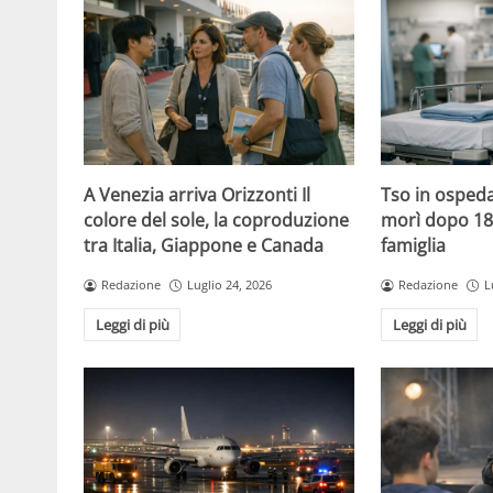
A Venezia arriva Orizzonti Il
Tso in ospeda
colore del sole, la coproduzione
morì dopo 18 
tra Italia, Giappone e Canada
famiglia
Redazione
Luglio 24, 2026
Redazione
L
Leggi di più
Leggi di più