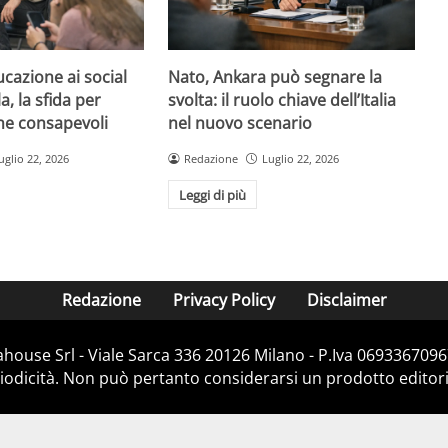
ucazione ai social
Nato, Ankara può segnare la
, la sfida per
svolta: il ruolo chiave dell’Italia
ne consapevoli
nel nuovo scenario
uglio 22, 2026
Redazione
Luglio 22, 2026
Leggi di più
Redazione
Privacy Policy
Disclaimer
house Srl - Viale Sarca 336 20126 Milano - P.Iva 06933670967
dicità. Non può pertanto considerarsi un prodotto editorial