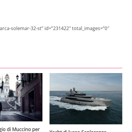
barca-solemar-32-st” id=”231422″ total_images=”0″
io di Muccino per