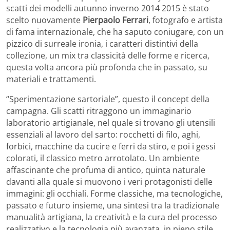
scatti dei modelli autunno inverno 2014 2015 è stato
scelto nuovamente
Pierpaolo Ferrari
, fotografo e artista
di fama internazionale, che ha saputo coniugare, con un
pizzico di surreale ironia, i caratteri distintivi della
collezione, un mix tra classicità delle forme e ricerca,
questa volta ancora più profonda che in passato, su
materiali e trattamenti.
“Sperimentazione sartoriale”, questo il concept della
campagna. Gli scatti ritraggono un immaginario
laboratorio artigianale, nel quale si trovano gli utensili
essenziali al lavoro del sarto: rocchetti di filo, aghi,
forbici, macchine da cucire e ferri da stiro, e poi i gessi
colorati, il classico metro arrotolato. Un ambiente
affascinante che profuma di antico, quinta naturale
davanti alla quale si muovono i veri protagonisti delle
immagini: gli occhiali. Forme classiche, ma tecnologiche,
passato e futuro insieme, una sintesi tra la tradizionale
manualità artigiana, la creatività e la cura del processo
realizzativo e la tecnologia più avanzata, in pieno stile