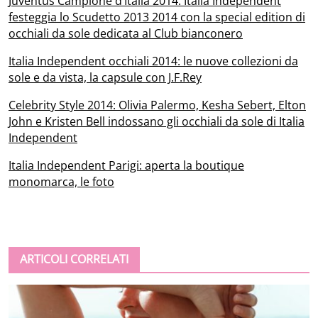
Juventus Campione d’Italia 2014: Italia Independent
festeggia lo Scudetto 2013 2014 con la special edition di
occhiali da sole dedicata al Club bianconero
Italia Independent occhiali 2014: le nuove collezioni da
sole e da vista, la capsule con J.F.Rey
Celebrity Style 2014: Olivia Palermo, Kesha Sebert, Elton
John e Kristen Bell indossano gli occhiali da sole di Italia
Independent
Italia Independent Parigi: aperta la boutique
monomarca, le foto
ARTICOLI CORRELATI