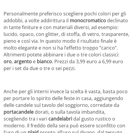
Personalmente preferisco scegliere pochi colori per gli
addobbi, a volte addirittura il
monocromatico
declinato
in tante finiture e con materiali diversi, ad esempio:
lucido, opaco, con glitter, di stoffa, di vetro, trasparente,
pieno e così via. In questo modo il risultato finale è
molto elegante e non si ha l’effetto troppo “carico”.
Altrimenti potete abbinare i due o tre colori classici:
oro
,
argento
e
bianco
. Prezzi da 3,99 euro a 6,99 euro
per i set da due o tre o sei pezzi.
Anche per gli interni invece la scelta è vasta, basta poco
per portare lo spirito delle feste in casa, aggiungendo
delle candele sul tavolo del soggiorno, corredate da
portacandele
dorati, o sulla tavola imbandita,
scegliendo tra i vari
candelabri
dal gusto rustico o
moderno. Il freddo della sera può essere sconfitto con
l’uso di un
plaid
pronto all’uso sul divano, dal tessuto