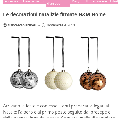
Accessori
Arredamento
Design
Illuminazione
Lifes
d'arredo
Le decorazioni natalizie firmate H&M Home
francescapulcinelli
-
Novembre 4, 2014
Arrivano le feste e con esse i tanti preparativi legati al
Natale: l’albero è al primo posto seguito dal presepe e