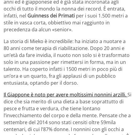
anni ed è giapponese ed è già stata incoronata agli
occhi di tutto il mondo la nonna dei record. È entrata,
infatti, nel
Guinness dei Primati
per i suoi 1.500 metri a
stile in vasca corta, obbiettivo mai raggiunto in
precedenza da alcun «senior».
La storia di Mieko è incredibile: ha iniziato a nuotare a
80 anni come terapia di riabilitazione. Dopo 20 anni e
un’età da fare invidia, il nuoto non solo si è trasformato
solo in una passione per rimettersi in forma, ma in un
talento. Ha coperto infatti i 1500 metri in poco più di
un’ora e un quarto, fra gli applausi di un pubblico
entusiasta, optando per il dorso.
Il Giappone è noto per avere moltissimi nonnini arzilli.
Si
dice che sia merito di una dieta a base soprattutto di
pesce e frutta e verdura, che tiene lontano
l’invecchiamento del corpo e della mente. Pensate che a
settembre del 2014 sono stati censiti oltre 59mila
centenari, di cui l’87% donne. I nonnini con gli occhi a