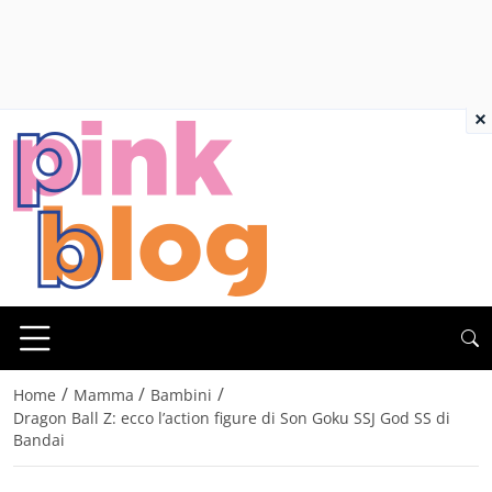
×
/
/
/
Home
Mamma
Bambini
Dragon Ball Z: ecco l’action figure di Son Goku SSJ God SS di
Bandai