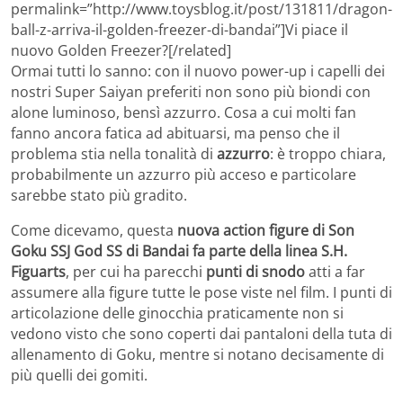
permalink=”http://www.toysblog.it/post/131811/dragon-
ball-z-arriva-il-golden-freezer-di-bandai”]Vi piace il
nuovo Golden Freezer?[/related]
Ormai tutti lo sanno: con il nuovo power-up i capelli dei
nostri Super Saiyan preferiti non sono più biondi con
alone luminoso, bensì azzurro. Cosa a cui molti fan
fanno ancora fatica ad abituarsi, ma penso che il
problema stia nella tonalità di
azzurro
: è troppo chiara,
probabilmente un azzurro più acceso e particolare
sarebbe stato più gradito.
Come dicevamo, questa
nuova action figure di Son
Goku SSJ God SS di Bandai fa parte della linea S.H.
Figuarts
, per cui ha parecchi
punti di snodo
atti a far
assumere alla figure tutte le pose viste nel film. I punti di
articolazione delle ginocchia praticamente non si
vedono visto che sono coperti dai pantaloni della tuta di
allenamento di Goku, mentre si notano decisamente di
più quelli dei gomiti.