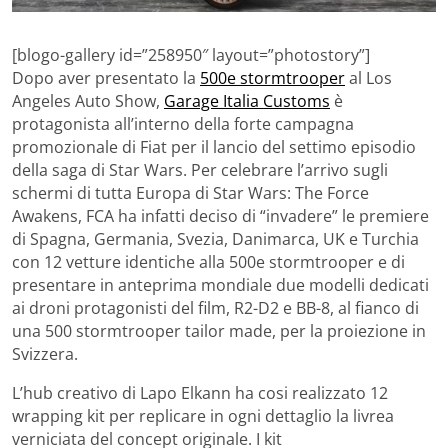
[blogo-gallery id=”258950″ layout=”photostory”]
Dopo aver presentato la
500e stormtrooper
al Los
Angeles Auto Show,
Garage Italia Customs
è
protagonista all’interno della forte campagna
promozionale di Fiat per il lancio del settimo episodio
della saga di Star Wars. Per celebrare l’arrivo sugli
schermi di tutta Europa di Star Wars: The Force
Awakens, FCA ha infatti deciso di “invadere” le premiere
di Spagna, Germania, Svezia, Danimarca, UK e Turchia
con 12 vetture identiche alla 500e stormtrooper e di
presentare in anteprima mondiale due modelli dedicati
ai droni protagonisti del film, R2-D2 e BB-8, al fianco di
una 500 stormtrooper tailor made, per la proiezione in
Svizzera.
L’hub creativo di Lapo Elkann ha cosi realizzato 12
wrapping kit per replicare in ogni dettaglio la livrea
verniciata del concept originale. I kit