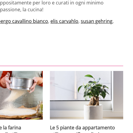
appositamente per loro e curati in ogni minimo
 passione, la cucina!
bergo cavallino bianco
,
elis carvahlo
,
susan gehring
,
 la farina
Le 5 piante da appartamento