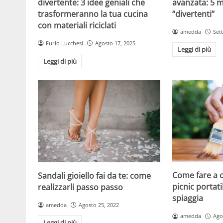
avanzata: 5 mo
divertente: 3 idee geniali che
“divertenti”
trasformeranno la tua cucina
con materiali riciclati
amedda
Set
Furio Lucchesi
Agosto 17, 2025
Leggi di più
Leggi di più
Come fare a c
Sandali gioiello fai da te: come
picnic portati
realizzarli passo passo
spiaggia
amedda
Agosto 25, 2022
amedda
Ago
Leggi di più