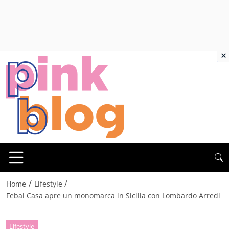
×
/
/
Home
Lifestyle
Febal Casa apre un monomarca in Sicilia con Lombardo Arredi
Lifestyle