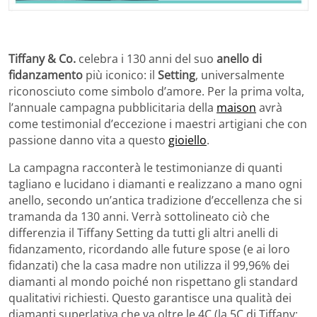
Tiffany & Co.
celebra i 130 anni del suo
anello di
fidanzamento
più iconico: il
Setting
, universalmente
riconosciuto come simbolo d’amore. Per la prima volta,
l’annuale campagna pubblicitaria della
maison
avrà
come testimonial d’eccezione i maestri artigiani che con
passione danno vita a questo
gioiello
.
La campagna racconterà le testimonianze di quanti
tagliano e lucidano i diamanti e realizzano a mano ogni
anello, secondo un’antica tradizione d’eccellenza che si
tramanda da 130 anni. Verrà sottolineato ciò che
differenzia il Tiffany Setting da tutti gli altri anelli di
fidanzamento, ricordando alle future spose (e ai loro
fidanzati) che la casa madre non utilizza il 99,96% dei
diamanti al mondo poiché non rispettano gli standard
qualitativi richiesti. Questo garantisce una qualità dei
diamanti superlativa che va oltre le 4C (la 5C di Tiffany: