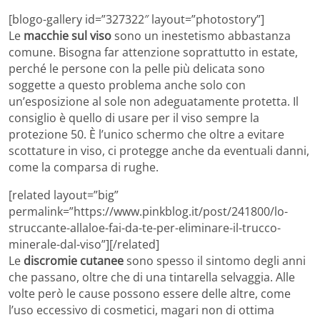
[blogo-gallery id=”327322″ layout=”photostory”]
Le
macchie sul viso
sono un inestetismo abbastanza
comune. Bisogna far attenzione soprattutto in estate,
perché le persone con la pelle più delicata sono
soggette a questo problema anche solo con
un’esposizione al sole non adeguatamente protetta. Il
consiglio è quello di usare per il viso sempre la
protezione 50. È l’unico schermo che oltre a evitare
scottature in viso, ci protegge anche da eventuali danni,
come la comparsa di rughe.
[related layout=”big”
permalink=”https://www.pinkblog.it/post/241800/lo-
struccante-allaloe-fai-da-te-per-eliminare-il-trucco-
minerale-dal-viso”][/related]
Le
discromie cutanee
sono spesso il sintomo degli anni
che passano, oltre che di una tintarella selvaggia. Alle
volte però le cause possono essere delle altre, come
l’uso eccessivo di cosmetici, magari non di ottima