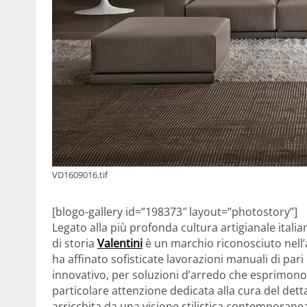
VD1609016.tif
[blogo-gallery id=”198373″ layout=”photostory”]
Legato alla più profonda cultura artigianale italia
di storia
Valentini
è un marchio riconosciuto nell’
ha affinato sofisticate lavorazioni manuali di pari
innovativo, per soluzioni d’arredo che esprimono
particolare attenzione dedicata alla cura del detta
arricchita da una visione stilistica contemporanea 