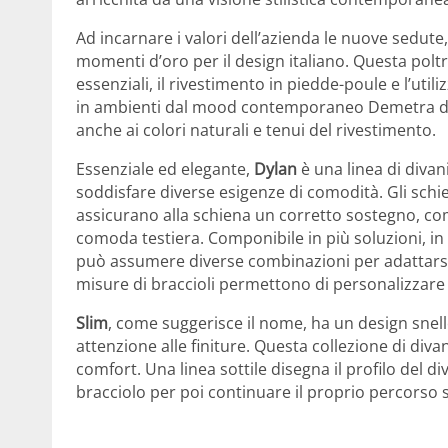
Ad incarnare i valori dell’azienda le nuove sedute
momenti d’oro per il design italiano. Questa poltr
essenziali, il rivestimento in piedde-poule e l’util
in ambienti dal mood contemporaneo Demetra don
anche ai colori naturali e tenui del rivestimento.
Essenziale ed elegante,
Dylan
è una linea di divani
soddisfare diverse esigenze di comodità. Gli schi
assicurano alla schiena un corretto sostegno, co
comoda testiera. Componibile in più soluzioni, i
può assumere diverse combinazioni per adattarsi al
misure di braccioli permettono di personalizzare i
Slim
, come suggerisce il nome, ha un design snell
attenzione alle finiture. Questa collezione di div
comfort. Una linea sottile disegna il profilo del d
bracciolo per poi continuare il proprio percorso 