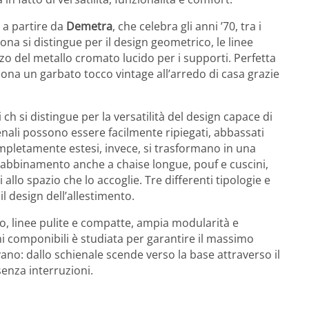
, a partire da
Demetra
, che celebra gli anni ’70, tra i
ona si distingue per il design geometrico, le linee
izzo del metallo cromato lucido per i supporti. Perfetta
a un garbato tocco vintage all’arredo di casa grazie
 ch si distingue per la versatilità del design capace di
enali possono essere facilmente ripiegati, abbassati
mpletamente estesi, invece, si trasformano in una
n abbinamento anche a chaise longue, pouf e cuscini,
lo spazio che lo accoglie. Tre differenti tipologie e
l design dell’allestimento.
o, linee pulite e compatte, ampia modularità e
ani componibili è studiata per garantire il massimo
ivano: dallo schienale scende verso la base attraverso il
senza interruzioni.