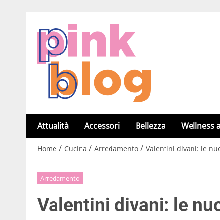
Attualità
Accessori
Bellezza
Wellness a
/
/
/
Home
Cucina
Arredamento
Valentini divani: le nuo
Arredamento
Valentini divani: le nu