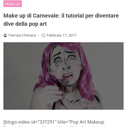
Make up
Make up di Carnevale: il tutorial per diventare
dive della pop art
Patrizia Chimera
-
Febbraio 17, 2017
[blogo-video id=”337291″ title=”Pop Art Makeup