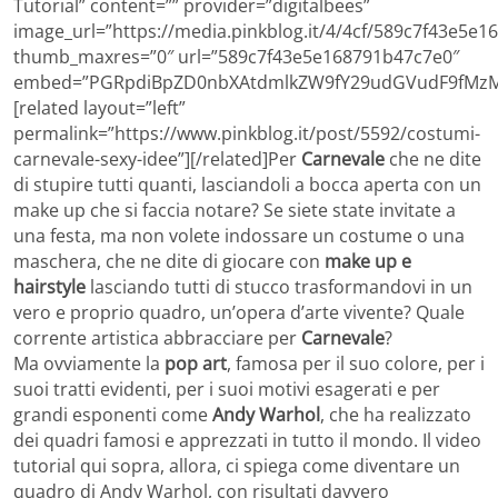
Tutorial” content=”” provider=”digitalbees”
image_url=”https://media.pinkblog.it/4/4cf/589c7f43e5e
thumb_maxres=”0″ url=”589c7f43e5e168791b47c7e0″
embed=”PGRpdiBpZD0nbXAtdmlkZW9fY29udGVudF9fMzM
[related layout=”left”
permalink=”https://www.pinkblog.it/post/5592/costumi-
carnevale-sexy-idee”][/related]Per
Carnevale
che ne dite
di stupire tutti quanti, lasciandoli a bocca aperta con un
make up che si faccia notare? Se siete state invitate a
una festa, ma non volete indossare un costume o una
maschera, che ne dite di giocare con
make up e
hairstyle
lasciando tutti di stucco trasformandovi in un
vero e proprio quadro, un’opera d’arte vivente? Quale
corrente artistica abbracciare per
Carnevale
?
Ma ovviamente la
pop art
, famosa per il suo colore, per i
suoi tratti evidenti, per i suoi motivi esagerati e per
grandi esponenti come
Andy Warhol
, che ha realizzato
dei quadri famosi e apprezzati in tutto il mondo. Il video
tutorial qui sopra, allora, ci spiega come diventare un
quadro di Andy Warhol, con risultati davvero