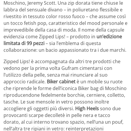
Moschino, Jeremy Scott. Una zip dorata tiene chiuse le
labbra del sensuale divano – in poliuretano flessibile e
rivestito in tessuto color rosso fuoco – che assume così
un tocco fetish pop, caratteristico del mood personale e
imprevedibile della casa di moda. Il nome della capsule
evidenzia come Zipped Lips! – prodotto in
un’edizione
limitata di 99 pezzi
– sia l’emblema di questa
collaborazione: un bacio appassionato tra i due marchi.
Zipped Lips! è accompagnata da altri tre prodotti che
vedono per la prima volta Gufram cimentarsi con
l’utilizzo della pelle, senza mai rinunciare al suo
approccio radicale.
Biker cabinet
è un mobile su ruote
che riprende le forme dell’iconica Biker bag di Moschino
riproducendone fedelmente borchie, cerniere, colletto,
tasche. Le sue mensole in vetro possono inoltre
accogliere gli oggetti più diversi.
High Heels
sono due
provocanti scarpe decolletè in pelle nera e tacco
dorato, al cui interno trovano spazio, nell’una un pouf,
nell’altra tre ripiani in vetro: reinterpretazioni