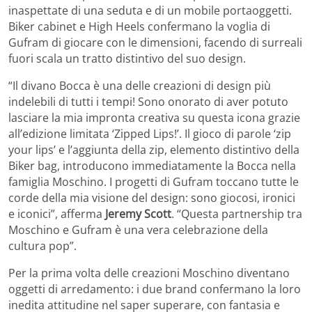
inaspettate di una seduta e di un mobile portaoggetti.
Biker cabinet e High Heels confermano la voglia di
Gufram di giocare con le dimensioni, facendo di surreali
fuori scala un tratto distintivo del suo design.
“Il divano Bocca è una delle creazioni di design più
indelebili di tutti i tempi! Sono onorato di aver potuto
lasciare la mia impronta creativa su questa icona grazie
all’edizione limitata ‘Zipped Lips!’. Il gioco di parole ‘zip
your lips’ e l’aggiunta della zip, elemento distintivo della
Biker bag, introducono immediatamente la Bocca nella
famiglia Moschino. I progetti di Gufram toccano tutte le
corde della mia visione del design: sono giocosi, ironici
e iconici”, afferma
Jeremy Scott
. “Questa partnership tra
Moschino e Gufram è una vera celebrazione della
cultura pop”.
Per la prima volta delle creazioni Moschino diventano
oggetti di arredamento: i due brand confermano la loro
inedita attitudine nel saper superare, con fantasia e