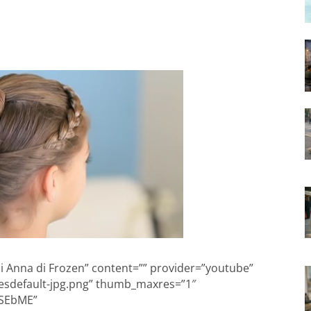
 di Anna di Frozen” content=”” provider=”youtube”
resdefault-jpg.png” thumb_maxres=”1″
GSEbME”