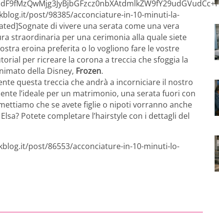
F9fMzQwMjg3JyBjbGFzcz0nbXAtdmlkZW9fY29udGVudCc+PG
kblog.it/post/98385/acconciature-in-10-minuti-la-
related]Sognate di vivere una serata come una vera
ra straordinaria per una cerimonia alla quale siete
ostra eroina preferita o lo vogliono fare le vostre
orial per ricreare la corona a treccia che sfoggia la
nimato della Disney,
Frozen
.
nte questa treccia che andrà a incorniciare il nostro
ente l’ideale per un matrimonio, una serata fuori con
mettiamo che se avete figlie o nipoti vorranno anche
Elsa? Potete completare l’hairstyle con i dettagli del
kblog.it/post/86553/acconciature-in-10-minuti-lo-