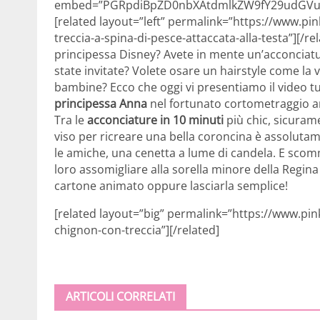
embed=”PGRpdiBpZD0nbXAtdmlkZW9fY29udGVud
[related layout=”left” permalink=”https://www.pin
treccia-a-spina-di-pesce-attaccata-alla-testa”][/
principessa Disney? Avete in mente un’acconciatu
state invitate? Volete osare un hairstyle come la v
bambine? Ecco che oggi vi presentiamo il video tut
principessa Anna
nel fortunato cortometraggio a
Tra le
acconciature in 10 minuti
più chic, sicurame
viso per ricreare una bella coroncina è assolutam
le amiche, una cenetta a lume di candela. E scom
loro assomigliare alla sorella minore della Regina 
cartone animato oppure lasciarla semplice!
[related layout=”big” permalink=”https://www.pin
chignon-con-treccia”][/related]
ARTICOLI CORRELATI