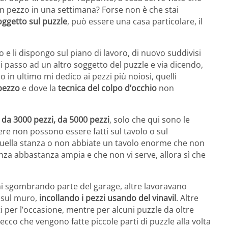
 un pezzo in una settimana? Forse non è che stai
oggetto sul puzzle
, può essere una casa particolare, il
o e li dispongo sul piano di lavoro, di nuovo suddivisi
oi passo ad un altro soggetto del puzzle e via dicendo,
lo in ultimo mi dedico ai pezzi più noiosi, quelli
pezzo
e dove la
tecnica del colpo d’occhio
non
da 3000 pezzi, da 5000 pezzi
, solo che qui sono le
re non possono essere fatti sul tavolo o sul
uella stanza o non abbiate un tavolo enorme che non
nza abbastanza ampia e che non vi serve, allora sì che
ni sgombrando parte del garage, altre lavoravano
 sul muro,
incollando i pezzi usando del vinavil
. Altre
ti per l’occasione, mentre per alcuni puzzle da oltre
 ecco che vengono fatte piccole parti di puzzle alla volta