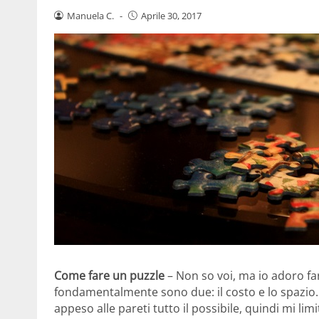
Manuela C.
-
Aprile 30, 2017
Come fare un puzzle
– Non so voi, ma io adoro far
fondamentalmente sono due: il costo e lo spazio. E
appeso alle pareti tutto il possibile, quindi mi lim