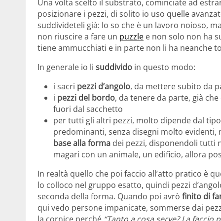
Una volta scelto il substrato, cominciate ad estrar
posizionare i pezzi, di solito io uso quelle avanza
suddivideteli già: lo so che è un lavoro noioso, 
non riuscire a fare un
puzzle
e non solo non ha sudd
tiene ammucchiati e in parte non li ha neanche tolt
In generale io li
suddivido
in questo modo:
i sacri
pezzi d’angolo
, da mettere subito da p
i
pezzi del bordo
, da tenere da parte, già che
fuori dal sacchetto
per tutti gli altri pezzi, molto dipende dal ti
predominanti, senza disegni molto evidenti, m
base alla forma
dei pezzi, disponendoli tutti 
magari con un animale, un edificio, allora p
In realtà quello che poi faccio all’atto pratico è q
lo colloco nel gruppo esatto, quindi pezzi d’angolo
seconda della forma. Quando poi avrò
finito di f
qui vedo persone impanicate, sommerse dai pezzi
la cornice perché
“Tanto a cosa serve? La faccio 