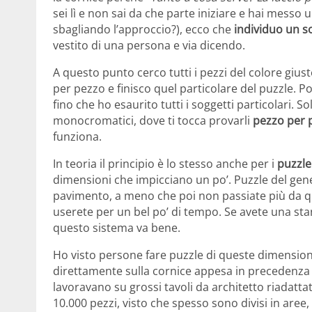
sei lì e non sai da che parte iniziare e hai messo
sbagliando l’approccio?), ecco che
individuo un s
vestito di una persona e via dicendo.
A questo punto cerco tutti i pezzi del colore giust
per pezzo e finisco quel particolare del puzzle. P
fino che ho esaurito tutti i soggetti particolari. So
monocromatici, dove ti tocca provarli
pezzo per 
funziona.
In teoria il principio è lo stesso anche per i
puzzle 
dimensioni che impicciano un po’. Puzzle del gene
pavimento, a meno che poi non passiate più da q
userete per un bel po’ di tempo. Se avete una sta
questo sistema va bene.
Ho visto persone fare puzzle di queste dimensio
direttamente sulla cornice appesa in precedenza
lavoravano su grossi tavoli da architetto riadatta
10.000 pezzi, visto che spesso sono divisi in aree,