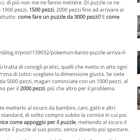
mici, di più non me ne fanno mettere. Di puzzle ce ne
a 1000 pezzi,
1500 pezzi
, 2000 pezzi fino ad arrivare ai
attutto:
come fare un puzzle da 3000 pezzi?
E
come
ysblog.it/post/139032/pokemon-kanto-puzzle-arriva-il-
 Si tratta di consigli pratici, quelli che metto in atto ogni
rima di tutto: scegliete la dimensione giusta. Se siete
 da 5000 pezzi, magari cominciate con un 1000 pezzi, al
mo per il
2000 pezzi
, più che altro per il problema
e metterlo al sicuro da bambini, cani, gatti e altri
i standard, di solito compro subito la cornice in cui poi
rnice come appoggio per il puzzle
, mettendo al sicuro il
nte il puzzle al suo posto, senza doverlo poi spostare.