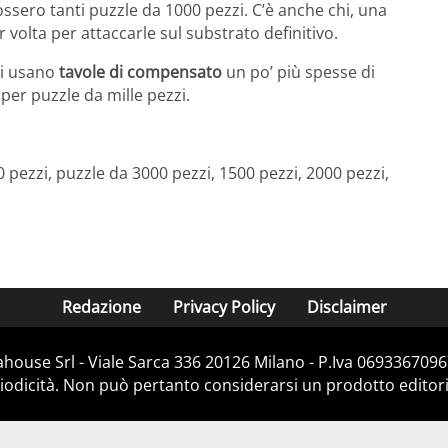
ssero tanti puzzle da 1000 pezzi. C’è anche chi, una
er volta per attaccarle sul substrato definitivo.
si usano
tavole di compensato
un po’ più spesse di
 per puzzle da mille pezzi.
pezzi, puzzle da 3000 pezzi, 1500 pezzi, 2000 pezzi,
Redazione
Privacy Policy
Disclaimer
house Srl - Viale Sarca 336 20126 Milano - P.Iva 06933670967
dicità. Non può pertanto considerarsi un prodotto editorial