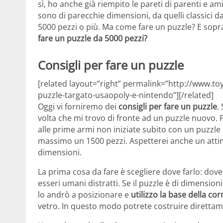
sì, ho anche già riempito le pareti di parenti e a
sono di parecchie dimensioni, da quelli classici d
5000 pezzi o più. Ma come fare un puzzle? E sopr
fare un puzzle da 5000 pezzi?
Consigli per fare un puzzle
[related layout=”right” permalink=”http://www.to
puzzle-targato-usaopoly-e-nintendo”][/related]
Oggi vi forniremo dei
consigli per fare un puzzle
.
volta che mi trovo di fronte ad un puzzle nuovo. P
alle prime armi non iniziate subito con un puzzle
massimo un 1500 pezzi. Aspetterei anche un atti
dimensioni.
La prima cosa da fare è scegliere dove farlo: dovet
esseri umani distratti. Se il puzzle è di dimension
lo andrò a posizionare e
utilizzo la base della co
vetro. In questo modo potrete costruire direttame