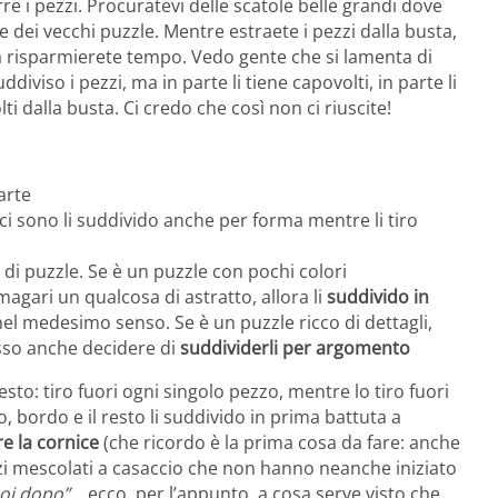
re i pezzi. Procuratevi delle scatole belle grandi dove
te dei vecchi puzzle. Mentre estraete i pezzi dalla busta,
ma risparmierete tempo. Vedo gente che si lamenta di
iviso i pezzi, ma in parte li tiene capovolti, in parte li
i dalla busta. Ci credo che così non ci riuscite!
arte
 ci sono li suddivido anche per forma mentre li tiro
po di puzzle. Se è un puzzle con pochi colori
agari un qualcosa di astratto, allora li
suddivido in
nel medesimo senso. Se è un puzzle ricco di dettagli,
osso anche decidere di
suddividerli per argomento
uesto: tiro fuori ogni singolo pezzo, mentre lo tiro fuori
, bordo e il resto li suddivido in prima battuta a
are la cornice
(che ricordo è la prima cosa da fare: anche
 mescolati a casaccio che non hanno neanche iniziato
poi dopo”
… ecco, per l’appunto, a cosa serve visto che