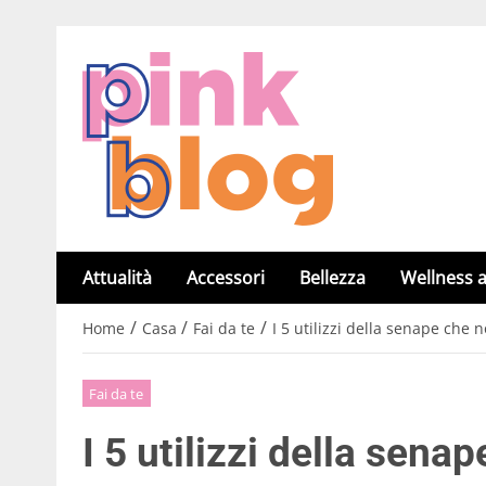
Attualità
Accessori
Bellezza
Wellness a
/
/
/
Home
Casa
Fai da te
I 5 utilizzi della senape che n
Fai da te
I 5 utilizzi della sena