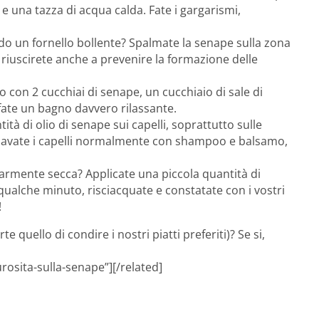
e una tazza di acqua calda. Fate i gargarismi,
ando un fornello bollente? Spalmate la senape sulla zona
 riuscirete anche a prevenire la formazione delle
o con 2 cucchiai di senape, un cucchiaio di sale di
 fate un bagno davvero rilassante.
tà di olio di senape sui capelli, soprattutto sulle
di lavate i capelli normalmente con shampoo e balsamo,
colarmente secca? Applicate una piccola quantità di
r qualche minuto, risciacquate e constatate con i vostri
!
te quello di condire i nostri piatti preferiti)? Se si,
osita-sulla-senape”][/related]