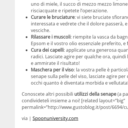
uno di miele, il succo di mezzo mezzo limone 
risciacquate e ripetete l’operazione.
Curare le bruciature
: vi siete bruciate sfior
interessata e vedrete che il dolore passerà, e
vesciche.
Rilassare i muscoli
: riempite la vasca da bagn
Epsom e il vostro olio essenziale preferito, e
Cura dei capelli
: applicate una generosa quanti
radici. Lasciate agire per qualche ora, quin
e ammirate il risultato!
Maschera per il viso
: la vostra pelle è parti
senape sulla pelle del viso, lasciate agire pe
occhi quanto è diventata morbida e vellutata
Conoscete altri possibili
utilizzi della senape
(a par
condivideteli insieme a noi! [related layout=”big”
permalink=”http://www.gustoblog.it/post/6694/cur
via |
Spoonuniversity.com