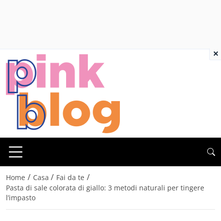
×
/
/
/
Home
Casa
Fai da te
Pasta di sale colorata di giallo: 3 metodi naturali per tingere
l’impasto