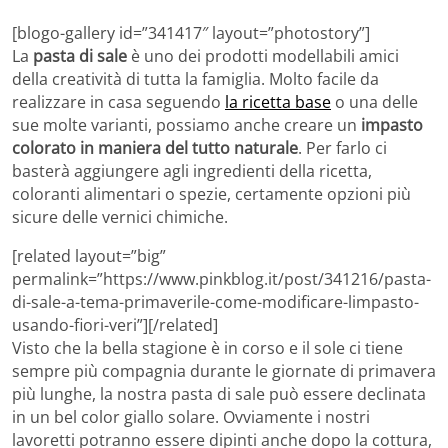
[blogo-gallery id=”341417″ layout=”photostory”]
La
pasta di sale
è uno dei prodotti modellabili amici
della creatività di tutta la famiglia. Molto facile da
realizzare in casa seguendo
la ricetta base
o una delle
sue molte varianti, possiamo anche creare un
impasto
colorato in maniera del tutto naturale
. Per farlo ci
basterà aggiungere agli ingredienti della ricetta,
coloranti alimentari o spezie, certamente opzioni più
sicure delle vernici chimiche.
[related layout=”big”
permalink=”https://www.pinkblog.it/post/341216/pasta-
di-sale-a-tema-primaverile-come-modificare-limpasto-
usando-fiori-veri”][/related]
Visto che la bella stagione è in corso e il sole ci tiene
sempre più compagnia durante le giornate di primavera
più lunghe, la nostra pasta di sale può essere declinata
in un bel color giallo solare. Ovviamente i nostri
lavoretti potranno essere dipinti anche dopo la cottura,