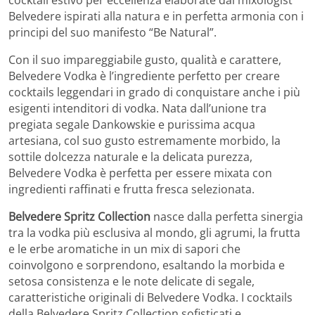
cocktail estivo per eccellenza elaborate dai mixologist
Belvedere ispirati alla natura e in perfetta armonia con i
principi del suo manifesto “Be Natural”.
Con il suo impareggiabile gusto, qualità e carattere,
Belvedere Vodka è l’ingrediente perfetto per creare
cocktails leggendari in grado di conquistare anche i più
esigenti intenditori di vodka. Nata dall’unione tra
pregiata segale Dankowskie e purissima acqua
artesiana, col suo gusto estremamente morbido, la
sottile dolcezza naturale e la delicata purezza,
Belvedere Vodka è perfetta per essere mixata con
ingredienti raffinati e frutta fresca selezionata.
Belvedere Spritz Collection
nasce dalla perfetta sinergia
tra la vodka più esclusiva al mondo, gli agrumi, la frutta
e le erbe aromatiche in un mix di sapori che
coinvolgono e sorprendono, esaltando la morbida e
setosa consistenza e le note delicate di segale,
caratteristiche originali di Belvedere Vodka. I cocktails
della Belvedere Spritz Collection sofisticati e