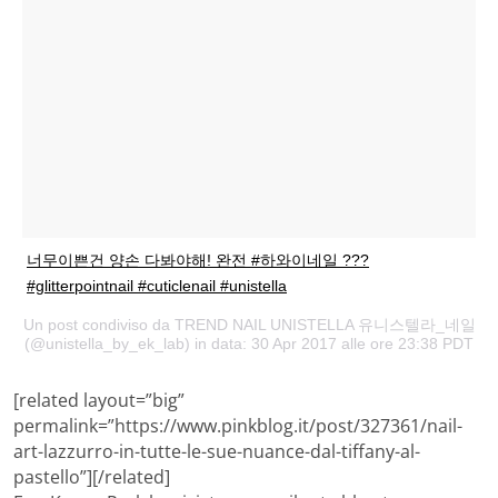
너무이쁜건 양손 다봐야해! 완전 #하와이네일 ???
#glitterpointnail #cuticlenail #unistella
Un post condiviso da TREND NAIL UNISTELLA 유니스텔라_네일
(@unistella_by_ek_lab) in data: 30 Apr 2017 alle ore 23:38 PDT
[related layout=”big”
permalink=”https://www.pinkblog.it/post/327361/nail-
art-lazzurro-in-tutte-le-sue-nuance-dal-tiffany-al-
pastello”][/related]