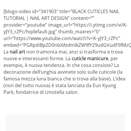
[blogo-video id=”341903″ title=”BLACK CUTICLES NAIL
TUTORIAL | NAIL ART DESIGN” content=””
provider=”youtube” image_url=”https://i.ytimg.com/vi/K-
yJY3_rZPc/hqdefault.jpg” thumb_maxres=”0″
url=”https://www.youtube.com/watch?v=K-yJY3_rZPc”
embed=”PGRpdiBpZD0nbXAtdmlkZW9fY29udGVudF9fMzQx
La
nail art
non tramonta mai, anzi si trasforma e trova
nuove e interessanti forme. La
cuticle manicure
, per
esempio, è nuova tendenza. In che cosa consiste? La
decorazione dell’unghia avvinete solo sulle cuticole (la
famosa mezza luna bianca che si trova alla base). L’idea
(non del tutto nuova) è stata lanciata da Eun Kyung
Park, fondatrice di Unistella salon.