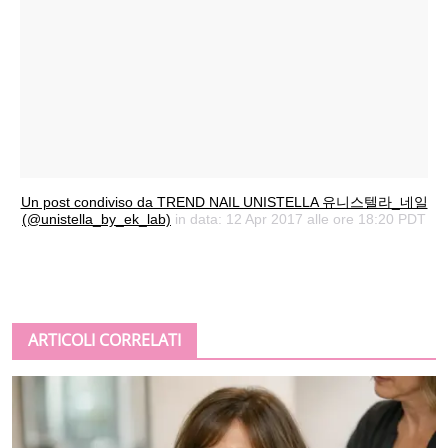
Un post condiviso da TREND NAIL UNISTELLA 유니스텔라_네일
(@unistella_by_ek_lab)
in data: 12 Apr 2017 alle ore 18:20 PDT
ARTICOLI CORRELATI