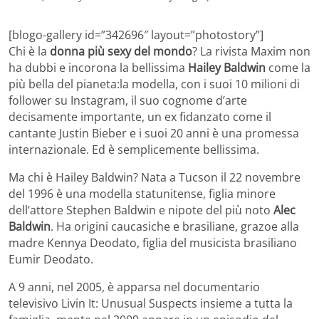
[blogo-gallery id=”342696″ layout=”photostory”]
Chi è la
donna più sexy del mondo
? La rivista Maxim non
ha dubbi e incorona la bellissima
Hailey Baldwin
come la
più bella del pianeta:la modella, con i suoi 10 milioni di
follower su Instagram, il suo cognome d’arte
decisamente importante, un ex fidanzato come il
cantante Justin Bieber e i suoi 20 anni è una promessa
internazionale. Ed è semplicemente bellissima.
Ma chi è Hailey Baldwin? Nata a Tucson il 22 novembre
del 1996 è una modella statunitense, figlia minore
dell’attore Stephen Baldwin e nipote del più noto
Alec
Baldwin
. Ha origini caucasiche e brasiliane, grazoe alla
madre Kennya Deodato, figlia del musicista brasiliano
Eumir Deodato.
A 9 anni, nel 2005, è apparsa nel documentario
televisivo Livin It: Unusual Suspects insieme a tutta la