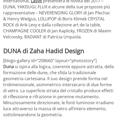
International,
Lasvit
presenterà le novità del 2017 –
DUNA, YAKISUGI, FLUX e alcune della sue proposte più
rappresentative – NEVERENDING GLORY di Jan Plechac
& Henry Wielgus, LOLLIPOP di Boris Klimek CRYSTAL
ROCK di Arik Levy e dalla collezione art de la table,
CHAMPAGNE COOLER di Jan Kaplicky, FROZEN di Maxim
Velcovsky, RADIANT di Patricia Urquiola.
DUNA di Zaha Hadid Design
[blogo-gallery id=”208660″ layout=”photostory”]
Duna
si ispira alla logica, coerente eppure astratta, della
formazione delle dune, che sfida la tradizionale
geometria cartesiana. Il suo design prende forma nel
tridimensionale, asimmetrico intersecarsi di due forme
di vetro. La superficie striata del cristallo produce effetti
di riflessione e rifrazione in perenne mutamento.
Minuziosamente direzionate, le fonti luminose irradiano
luce attraverso la massa di vetro all’intero elemento,
sottolineandone la geometria.