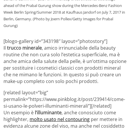
ahead of the Prabal Gurung show during the Mercedes-Benz Fashion
Week Berlin Spring/Summer 2018 at Kaufhaus Jandorf on July 7, 2017 in
Berlin, Germany. (Photo by Joern Pollex/Getty Images for Prabal
Gurung)
[blogo-gallery id=”343198″ layout=”photostory”]
Il
trucco minerale
, amico irrinunciabile della beauty
routine che non cura solo l’estetica superficiale, ma è
anche amica della salute della pelle, è un’ottima opzione
per sostituire i cosmetici classici con prodotti mineral
che ne mimano le funzioni. In questo si può creare un
make-up completo con solo pochi prodotti.
[related layout=”big”
permalink=”https://www.pinkblog.it/post/239414/come-
si-usano-le-polveri-illuminanti-minerali”][/related]
Un esempio è
l’illuminante
, anche conosciuto come
highlighter,
molto usato nel contouring
per mettere in
evidenza alcune zone del viso, ma anche nel cosiddetto