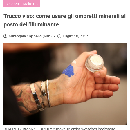
Bellezza
Make up
Trucco viso: come usare gli ombretti minerali al
posto dell’illuminante
Mirangela Cappello (Ran)
-
Luglio 10, 2017
BERLIN, GERMANY - JULY 07: A makeup artist swatches backstage