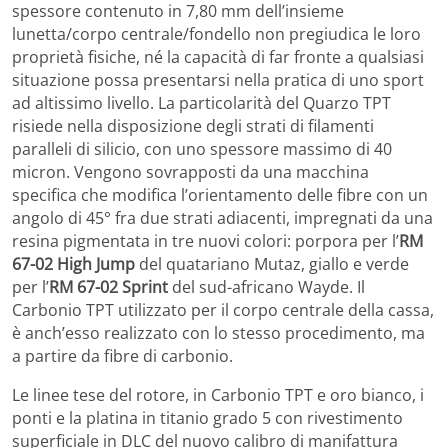
spessore contenuto in 7,80 mm dell’insieme
lunetta/corpo centrale/fondello non pregiudica le loro
proprietà fisiche, né la capacità di far fronte a qualsiasi
situazione possa presentarsi nella pratica di uno sport
ad altissimo livello. La particolarità del Quarzo TPT
risiede nella disposizione degli strati di filamenti
paralleli di silicio, con uno spessore massimo di 40
micron. Vengono sovrapposti da una macchina
specifica che modifica l’orientamento delle fibre con un
angolo di 45° fra due strati adiacenti, impregnati da una
resina pigmentata in tre nuovi colori: porpora per l’
RM
67-02 High Jump
del quatariano Mutaz, giallo e verde
per l’
RM 67-02 Sprint
del sud-africano Wayde. Il
Carbonio TPT utilizzato per il corpo centrale della cassa,
è anch’esso realizzato con lo stesso procedimento, ma
a partire da fibre di carbonio.
Le linee tese del rotore, in Carbonio TPT e oro bianco, i
ponti e la platina in titanio grado 5 con rivestimento
superficiale in DLC del nuovo calibro di manifattura