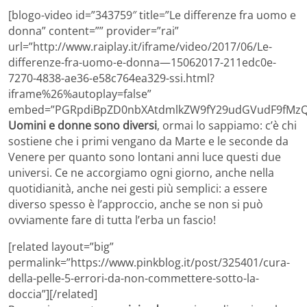
[blogo-video id=”343759″ title=”Le differenze fra uomo e
donna” content=”” provider=”rai”
url=”http://www.raiplay.it/iframe/video/2017/06/Le-
differenze-fra-uomo-e-donna—15062017-211edc0e-
7270-4838-ae36-e58c764ea329-ssi.html?
iframe%26%autoplay=false”
embed=”PGRpdiBpZD0nbXAtdmlkZW9fY29udGVudF9fMzQ
Uomini e donne sono diversi
, ormai lo sappiamo: c’è chi
sostiene che i primi vengano da Marte e le seconde da
Venere per quanto sono lontani anni luce questi due
universi. Ce ne accorgiamo ogni giorno, anche nella
quotidianità, anche nei gesti più semplici: a essere
diverso spesso è l’approccio, anche se non si può
ovviamente fare di tutta l’erba un fascio!
[related layout=”big”
permalink=”https://www.pinkblog.it/post/325401/cura-
della-pelle-5-errori-da-non-commettere-sotto-la-
doccia”][/related]