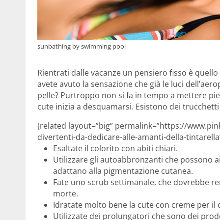
sunbathing by swimming pool
Rientrati dalle vacanze un pensiero fisso è quello 
avete avuto la sensazione che già le luci dell’aero
pelle? Purtroppo non si fa in tempo a mettere piede
cute inizia a desquamarsi. Esistono dei trucchett
[related layout=”big” permalink=”https://www.pin
divertenti-da-dedicare-alle-amanti-della-tintarella
Esaltate il colorito con abiti chiari.
Utilizzare gli autoabbronzanti che possono ai
adattano alla pigmentazione cutanea.
Fate uno scrub settimanale, che dovrebbe ren
morte.
Idratate molto bene la cute con creme per il
Utilizzate dei prolungatori che sono dei prodo