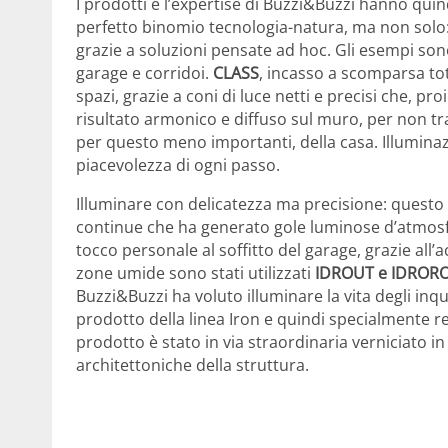
I prodotti e l’expertise di Buzzi&Buzzi hanno qui
perfetto binomio tecnologia-natura, ma non solo:
grazie a soluzioni pensate ad hoc. Gli esempi sono
garage e corridoi.
CLASS
, incasso a scomparsa to
spazi, grazie a coni di luce netti e precisi che, pr
risultato armonico e diffuso sul muro, per non tra
per questo meno importanti, della casa. Illuminazi
piacevolezza di ogni passo.
Illuminare con delicatezza ma precisione: questo 
continue che ha generato gole luminose d’atmosfe
tocco personale al soffitto del garage, grazie all
zone umide sono stati utilizzati
IDROUT e IDRO
Buzzi&Buzzi ha voluto illuminare la vita degli in
prodotto della linea Iron e quindi specialmente res
prodotto è stato in via straordinaria verniciato i
architettoniche della struttura.