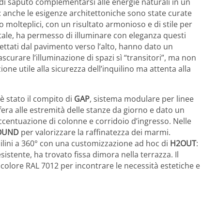
ndi saputo complementarsi alle energie naturali in un
 anche le esigenze architettoniche sono state curate
 molteplici, con un risultato armonioso e di stile per
tale, ha permesso di illuminare con eleganza questi
oiettati dal pavimento verso l’alto, hanno dato un
scurare l’illuminazione di spazi sì “transitori”, ma non
one utile alla sicurezza dell’inquilino ma attenta alla
è stato il compito di
GAP
, sistema modulare per linee
ra alle estremità delle stanze da giorno e dato un
’accentuazione di colonne e corridoio d’ingresso. Nelle
ROUND
per valorizzare la raffinatezza dei marmi.
quilini a 360° con una customizzazione ad hoc di
H2OUT
:
istente, ha trovato fissa dimora nella terrazza. Il
n colore RAL 7012 per incontrare le necessità estetiche e