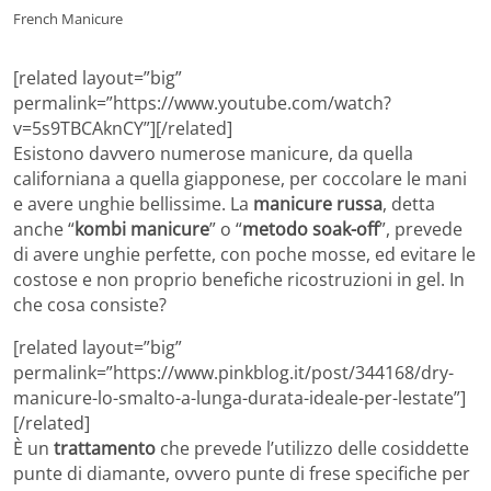
French Manicure
[related layout=”big”
permalink=”https://www.youtube.com/watch?
v=5s9TBCAknCY”][/related]
Esistono davvero numerose manicure, da quella
californiana a quella giapponese, per coccolare le mani
e avere unghie bellissime. La
manicure russa
, detta
anche “
kombi manicure
” o “
metodo soak-off
”, prevede
di avere unghie perfette, con poche mosse, ed evitare le
costose e non proprio benefiche ricostruzioni in gel. In
che cosa consiste?
[related layout=”big”
permalink=”https://www.pinkblog.it/post/344168/dry-
manicure-lo-smalto-a-lunga-durata-ideale-per-lestate”]
[/related]
È un
trattamento
che prevede l’utilizzo delle cosiddette
punte di diamante, ovvero punte di frese specifiche per