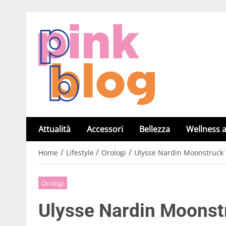
Attualità
Accessori
Bellezza
Wellness a
/
/
/
Home
Lifestyle
Orologi
Ulysse Nardin Moonstruck Wo
Orologi
Ulysse Nardin Moonstr