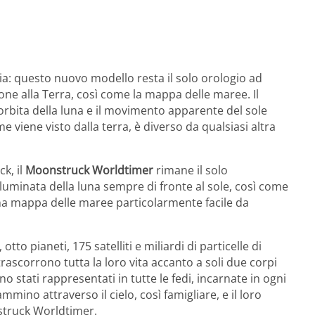
ria: questo nuovo modello resta il solo orologio ad
ione alla Terra, così come la mappa delle maree. Il
’orbita della luna e il movimento apparente del sole
me viene visto dalla terra, è diverso da qualsiasi altra
k, il
Moonstruck Worldtimer
rimane il solo
uminata della luna sempre di fronte al sole, così come
na mappa delle maree particolarmente facile da
to pianeti, 175 satelliti e miliardi di particelle di
trascorrono tutta la loro vita accanto a soli due corpi
 sono stati rappresentati in tutte le fedi, incarnate in ogni
mmino attraverso il cielo, così famigliare, e il loro
struck Worldtimer.