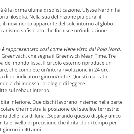
à è la forma ultima di sofisticazione. Ulysse Nardin ha
ria filosofia. Nella sua definizione più pura, il
e il movimento apparente del sole intorno al globo.
canismo sofisticato che fornisce un’indicazione
e è rappresentato così come viene visto dal Polo Nord
.
i Greenwich, che segna il Greenwich Mean Time. Tre
a del mondo fissa. Il circolo esterno riproduce un
are, che complete un’intera rivoluzione in 24 ore,
ita di un indicatore giorno/notte. Questi marcatori
do a chi indossa l’orologio di leggere
tte sul rehaut interno.
bita inferiore. Due dischi lavorano insieme: nella parte
colare che mostra la posizione del satellite terrestre;
nti delle fasi di luna. .Separando questo display unico
 tale livello di precisione che il ritardo di tempo per
1 giorno in 40 anni.