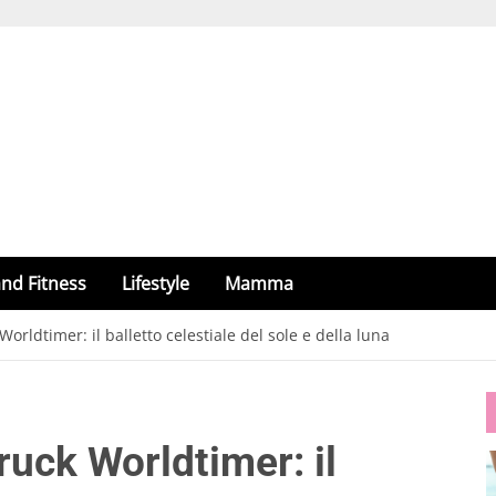
nd Fitness
Lifestyle
Mamma
rldtimer: il balletto celestiale del sole e della luna
uck Worldtimer: il