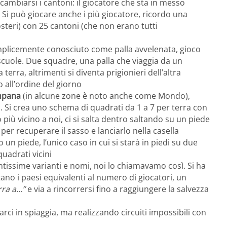
cambiarsi i cantoni: il giocatore che sta in messo
Si può giocare anche i più giocatore, ricordo una
steri) con 25 cantoni (che non erano tutti
semplicemente conosciuto come palla avvelenata, gioco
scuole. Due squadre, una palla che viaggia da un
terra, altrimenti si diventa prigionieri dell’altra
 all’ordine del giorno
pana
(in alcune zone è noto anche come Mondo),
. Si crea uno schema di quadrati da 1 a 7 per terra con
più vicino a noi, ci si salta dentro saltando su un piede
 per recuperare il sasso e lanciarlo nella casella
un piede, l’unico caso in cui si starà in piedi su due
adrati vicini
tantissime varianti e nomi, noi lo chiamavamo così. Si ha
ano i paesi equivalenti al numero di giocatori, un
rra a…”
e via a rincorrersi fino a raggiungere la salvezza
arci in spiaggia, ma realizzando circuiti impossibili con