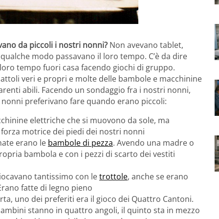
ano da piccoli i nostri nonni?
Non avevano tablet,
 qualche modo passavano il loro tempo. C’è da dire
l loro tempo fuori casa facendo giochi di gruppo.
attoli veri e propri e molte delle bambole e macchinine
arenti abili. Facendo un sondaggio fra i nostri nonni,
i nonni preferivano fare quando erano piccoli:
cchinine elettriche che si muovono da sole, ma
forza motrice dei piedi dei nostri nonni
nate erano le
bambole di pezza
. Avendo una madre o
ropria bambola e con i pezzi di scarto dei vestiti
giocavano tantissimo con le
trottole
, anche se erano
rano fatte di legno pieno
perta, uno dei preferiti era il gioco dei Quattro Cantoni.
ambini stanno in quattro angoli, il quinto sta in mezzo