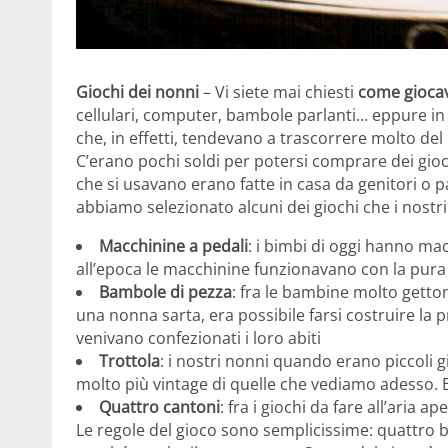
Giochi dei nonni
– Vi siete mai chiesti
come giocav
cellulari, computer, bambole parlanti… eppure in
che, in effetti, tendevano a trascorrere molto de
C’erano pochi soldi per potersi comprare dei gioc
che si usavano erano fatte in casa da genitori o p
abbiamo selezionato alcuni dei giochi che i nostr
Macchinine a pedali
: i bimbi di oggi hanno ma
all’epoca le macchinine funzionavano con la pura 
Bambole di pezza
: fra le bambine molto getto
una nonna sarta, era possibile farsi costruire la p
venivano confezionati i loro abiti
Trottola
: i nostri nonni quando erano piccoli 
molto più vintage di quelle che vediamo adesso. E
Quattro cantoni
: fra i giochi da fare all’aria a
Le regole del gioco sono semplicissime: quattro b