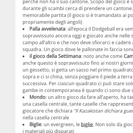
perché non ha il suo cantone. Scopo del gioco è s
durante gli scambi cerca di prendere un cantone. 
memorabile partita (il gioco si è tramandato ai po
propriamente degli angoli)
Palla avvelenata
: all’epoca il Dodgeball era 
sopravvissuto ancora oggi e giocato anche nelle 
campo all’altro e che non deve sfiorarci e cadere a 
squadra. Un gioco dove le pallonate in faccia sono
il gioco della Settimana
: noto anche come
Cam
anche questo è sopravvissuto fino ai nostri giorni
un gessetto, si getta un sasso nel primo quadrato 
sopra e ci si china, senza poggiare il piede a terra
successiva. Per ciascun quadrato ci può stare solo 
gambe in contemporanea è quando ci sono due qu
Mondo
: un altro gioco da fare all’aperto, ha 
una casella centrale, tante caselle che rappresent
giocatore che dichiara
“Il Kazakistan dichiara gue
nella casella centrale
Biglie
: un evergreen, le
biglie
. Non solo da gioc
i materiali più disparati