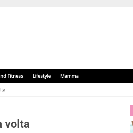
nd Fitness
Lifestyle
Mamma
lta
a volta