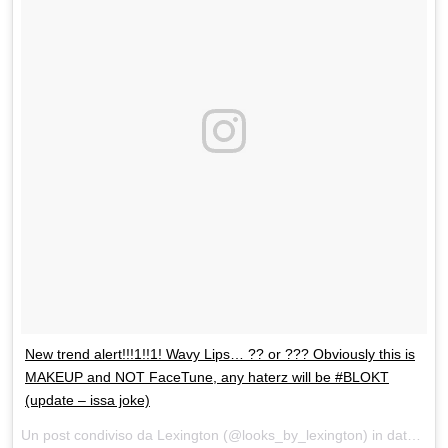
New trend alert!!!1!!1! Wavy Lips… ?? or ??? Obviously this is
MAKEUP and NOT FaceTune, any haterz will be #BLOKT
(update – issa joke)
Un post condiviso da Lexington (@looks_by_lexington) in data:
29 