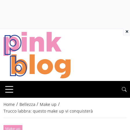
×
/
/
/
Home
Bellezza
Make up
Trucco labbra: questo make up vi conquisterà
Make up