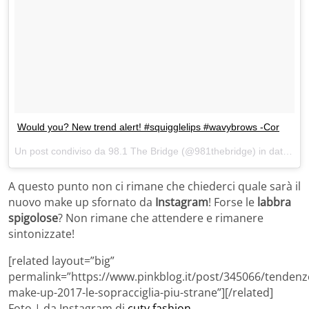
Would you? New trend alert! #squigglelips #wavybrows -Cor
Un post condiviso da 98.1 The Bridge (@981thebridge) in data:
31 
A questo punto non ci rimane che chiederci quale sarà il
nuovo make up sfornato da
Instagram
! Forse le
labbra
spigolose
? Non rimane che attendere e rimanere
sintonizzate!
[related layout=”big”
permalink=”https://www.pinkblog.it/post/345066/tendenz
make-up-2017-le-sopracciglia-piu-strane”][/related]
Foto | da Instagram di
cuty.fashion