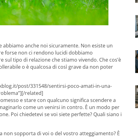
ne abbiamo anche noi sicuramente. Non esiste un
re forse non ci rendono lucidi dobbiamo
e sul tipo di relazione che stiamo vivendo. Che cos’è
 tollerabile o è qualcosa di così grave da non poter
kblog.it/post/331548/sentirsi-poco-amati-in-una-
roblema”][/related]
omesso e stare con qualcuno significa scendere a
mmaginarlo come un venirsi in contro. È un modo per
one. Poi chiedetevi se voi siete perfette? Quali siano i
osa non sopporta di voi o del vostro atteggiamento? È