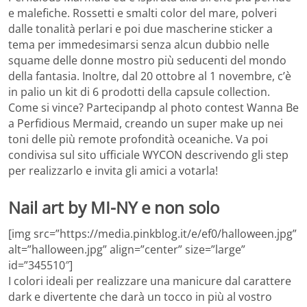
e malefiche. Rossetti e smalti color del mare, polveri
dalle tonalità perlari e poi due mascherine sticker a
tema per immedesimarsi senza alcun dubbio nelle
squame delle donne mostro più seducenti del mondo
della fantasia. Inoltre, dal 20 ottobre al 1 novembre, c’è
in palio un kit di 6 prodotti della capsule collection.
Come si vince? Partecipandp al photo contest Wanna Be
a Perfidious Mermaid, creando un super make up nei
toni delle più remote profondità oceaniche. Va poi
condivisa sul sito ufficiale WYCON descrivendo gli step
per realizzarlo e invita gli amici a votarla!
Nail art by MI-NY e non solo
[img src=”https://media.pinkblog.it/e/ef0/halloween.jpg”
alt=”halloween.jpg” align=”center” size=”large”
id=”345510″]
I colori ideali per realizzare una manicure dal carattere
dark e divertente che darà un tocco in più al vostro