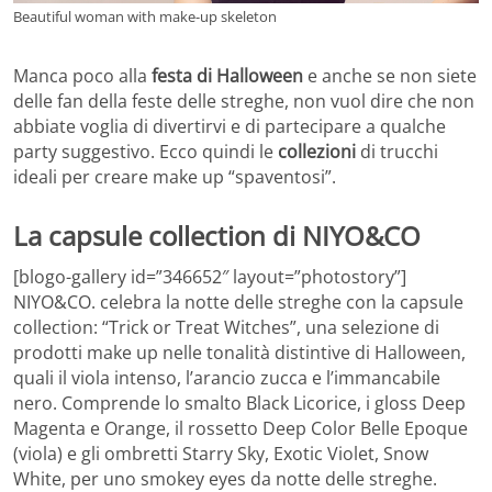
Beautiful woman with make-up skeleton
Manca poco alla
festa di Halloween
e anche se non siete
delle fan della feste delle streghe, non vuol dire che non
abbiate voglia di divertirvi e di partecipare a qualche
party suggestivo. Ecco quindi le
collezioni
di trucchi
ideali per creare make up “spaventosi”.
La capsule collection di NIYO&CO
[blogo-gallery id=”346652″ layout=”photostory”]
NIYO&CO. celebra la notte delle streghe con la capsule
collection: “Trick or Treat Witches”, una selezione di
prodotti make up nelle tonalità distintive di Halloween,
quali il viola intenso, l’arancio zucca e l’immancabile
nero. Comprende lo smalto Black Licorice, i gloss Deep
Magenta e Orange, il rossetto Deep Color Belle Epoque
(viola) e gli ombretti Starry Sky, Exotic Violet, Snow
White, per uno smokey eyes da notte delle streghe.