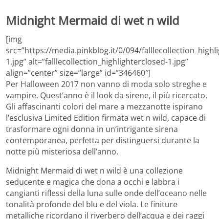
Midnight Mermaid di wet n wild
[img
src=”https://media.pinkblog.it/0/094/falllecollection_highl
1.jpg” alt=”falllecollection_highlighterclosed-1.jpg”
align=”center” size=”large” id=”346460″]
Per Halloween 2017 non vanno di moda solo streghe e
vampire. Quest’anno è il look da sirene, il più ricercato.
Gli affascinanti colori del mare a mezzanotte ispirano
l’esclusiva Limited Edition firmata wet n wild, capace di
trasformare ogni donna in un’intrigante sirena
contemporanea, perfetta per distinguersi durante la
notte più misteriosa dell’anno.
Midnight Mermaid di wet n wild è una collezione
seducente e magica che dona a occhi e labbra i
cangianti riflessi della luna sulle onde dell’oceano nelle
tonalità profonde del blu e del viola. Le finiture
metalliche ricordano il riverbero dell’acqua e dei raggi