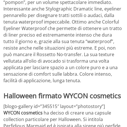
“pompon”, per un volume spettacolare immediato.
Interessante anche Stylographic Dramatic line, eyeliner
pennarello per disegnare tratti sottili o audaci, dalla
tenuta waterproof impeccabile. Ottimo anche Colorful
Eyeliner Waterproof che permette di ottenere un tratto
di liner preciso ed estremamente intenso che dura
tutto il giorno e, grazie alla sua tenuta “waterproof”,
resiste anche nelle situazioni più estreme. E poi, non
può mancare il Rossetto No-transfer. La sua texture
vellutata all’olio di avocado si trasforma una volta
applicata per lasciare spazio a un colore puro e a una
sensazione di comfort sulle labbra. Colore intenso,
facilità di applicazione, lunga tenuta.
Halloween firmato WYCON cosmetics
[blogo-gallery id=”345515″ layout=”photostory”]
WYCON cosmetics
ha deciso di creare una capsule
collection particolare per Halloween. Si intitola
Perfidious Marmaid ed è ispirata alla sirene più perfide