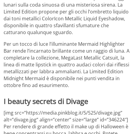
lunari sulla coda sinuosa di una misteriosa sirena. La
Limited Edition propone per gli occhi l’ombretto liquido
dai toni metallici ColorIcon Metallic Liquid Eyeshadow,
disponibile in quattro sfavillanti sfumature che
catturano qualunque sguardo.
Per un tocco di luce l’illuminante Mermaid Highlighter
Bar rende l’incarnato brillante come un raggio di luna. A
completare la collezione, MegaLast Metallic Catsuit, la
linea di matte lipstick in quattro audaci colori dai riflessi
metallizzati per labbra ammalianti. La Limited Edition
Midnight Mermaid è disponibile nei punti vendita in
ottobre fino ad esaurimento.
I beauty secrets di Divage
[img src=”https://media.pinkblog.it/5/525/divage.jpg”
alt=”divage.jpg” align=”center” size=”large” id=”346224″]
Per rendere di grande effetto il make up di Halloween è
bene concentrarsi su bocca, labbra e occhi. Potete