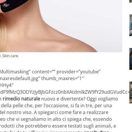
. Skin care.
 Multimasking” content=”” provider=”youtube”
/maxresdefault.jpg” thumb_maxres=”1″
IHHy4″
F9fMzQ3ODYzJyBjbGFzcz0nbXAtdmlkZW9fY29udGVudCc+PG
n
rimedio naturale
nuovo e divertente? Oggi vogliamo
della pelle che, per l’occasione, si fa in tre, per una
del nostro viso. A spiegarci come fare a realizzare
deo che vi segnaliamo in alto ci spiega che, essendo
odotti che potrebbero essere testati sugli animali, e