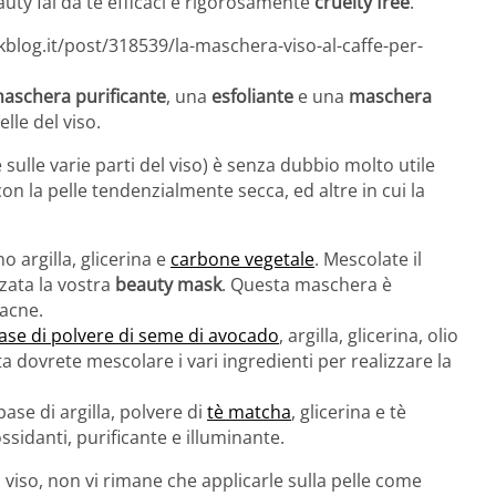
auty fai da te efficaci e rigorosamente
cruelty free
.
kblog.it/post/318539/la-maschera-viso-al-caffe-per-
aschera purificante
, una
esfoliante
e una
maschera
le del viso.
sulle varie parti del viso) è senza dubbio molto utile
n la pelle tendenzialmente secca, ed altre in cui la
no argilla, glicerina e
carbone vegetale
. Mescolate il
zata la vostra
beauty mask
. Questa maschera è
’acne.
ase di polvere di seme di avocado
, argilla, glicerina, olio
a dovrete mescolare i vari ingredienti per realizzare la
base di argilla, polvere di
tè matcha
, glicerina e tè
ssidanti, purificante e illuminante.
 viso, non vi rimane che applicarle sulla pelle come