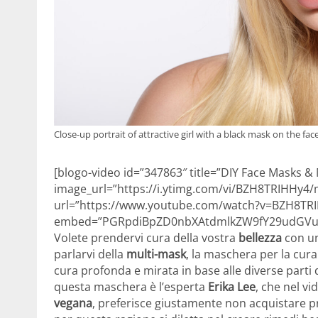
Close-up portrait of attractive girl with a black mask on the face
[blogo-video id=”347863″ title=”DIY Face Masks &
image_url=”https://i.ytimg.com/vi/BZH8TRIHHy4
url=”https://www.youtube.com/watch?v=BZH8TR
embed=”PGRpdiBpZD0nbXAtdmlkZW9fY29udGVud
Volete prendervi cura della vostra
bellezza
con u
parlarvi della
multi-mask
, la maschera per la cura 
cura profonda e mirata in base alle diverse parti 
questa maschera è l’esperta
Erika Lee
, che nel vi
vegana
, preferisce giustamente non acquistare pr