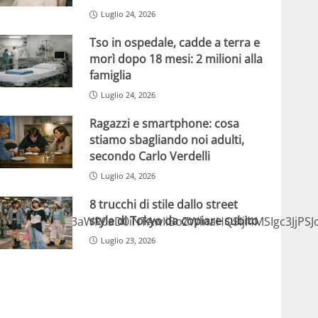
Luglio 24, 2026
Tso in ospedale, cadde a terra e
morì dopo 18 mesi: 2 milioni alla
famiglia
Luglio 24, 2026
Ragazzi e smartphone: cosa
stiamo sbagliando noi adulti,
secondo Carlo Verdelli
Luglio 24, 2026
8 trucchi di stile dallo street
style di Tokyo da copiare subito
lmcmFtZSB3aWR0aD0iNTAwIiBoZWlnaHQ9IjI4MSIgc3JjPS
Luglio 23, 2026