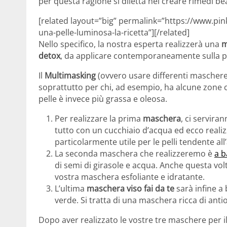
per questa ragione si diletta nel creare rimedi be
[related layout=”big” permalink=”https://www.pin
una-pelle-luminosa-la-ricetta”][/related]
Nello specifico, la nostra esperta realizzerà una
m
detox
, da applicare contemporaneamente sulla pel
Il
Multimasking
(ovvero usare differenti maschere 
soprattutto per chi, ad esempio, ha alcune zone co
pelle è invece più grassa e oleosa.
Per realizzare la prima
maschera
, ci serviran
tutto con un cucchiaio d’acqua ed ecco realiz
particolarmente utile per le pelli tendente all
La seconda maschera che realizzeremo è
a b
di semi di girasole e acqua. Anche questa volt
vostra maschera esfoliante e idratante.
L’ultima
maschera viso fai da te
sarà infine a 
verde. Si tratta di una maschera ricca di antio
Dopo aver realizzato le vostre tre maschere per il