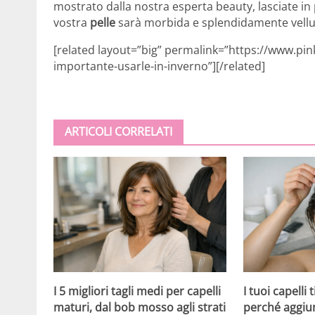
mostrato dalla nostra esperta beauty, lasciate in 
vostra
pelle
sarà morbida e splendidamente vellu
[related layout=”big” permalink=”https://www.pin
importante-usarle-in-inverno”][/related]
ARTICOLI CORRELATI
I 5 migliori tagli medi per capelli
I tuoi capelli
maturi, dal bob mosso agli strati
perché aggiu