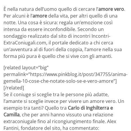
È nella natura dell’uomo quello di cercare l’
amore vero
.
Per alcuni è l’
amore
della vita, per altri quello di una
notte. Una cosa è sicura: regala un’emozione così
intensa da essere inconfondibile. Secondo un
sondaggio realizzato dal sito di incontri Incontri-
ExtraConiugali.com, il portale dedicato a chi cerca
un’avventura al di fuori della coppia, l’amore nella sua
forma più pura è quello che si vive con gli amanti.
[related layout=”big”
permalink=”https://www.pinkblog.it/post/347755/anima-
gemella-10-cose-che-notate-solo-se-e-vero-amore”]
[/related]
Se il coniuge si sceglie tra le persone più adatte,
l’amante si sceglie invece per vivere un amore vero. Un
esempio tra tanti? Quello tra
Carlo di Inghilterra e
Camilla
, che per anni hanno vissuto una relazione
extraconiugale fino al ricongiungimento finale. Alex
Fantini, fondatore del sito, ha commentato: