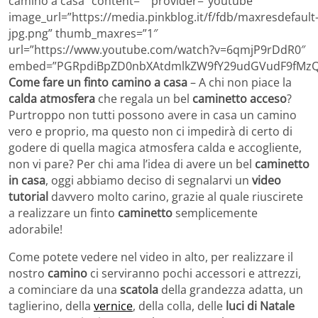
camino a casa” content=”” provider=”youtube”
image_url=”https://media.pinkblog.it/f/fdb/maxresdefault
jpg.png” thumb_maxres=”1″
url=”https://www.youtube.com/watch?v=6qmjP9rDdR0″
embed=”PGRpdiBpZD0nbXAtdmlkZW9fY29udGVudF9fMzQ4
Come fare un finto camino a casa
– A chi non piace la
calda atmosfera
che regala un bel
caminetto acceso
?
Purtroppo non tutti possono avere in casa un camino
vero e proprio, ma questo non ci impedirà di certo di
godere di quella magica atmosfera calda e accogliente,
non vi pare? Per chi ama l’idea di avere un bel
caminetto
in casa
, oggi abbiamo deciso di segnalarvi un
video
tutorial
davvero molto carino, grazie al quale riuscirete
a realizzare un finto
caminetto
semplicemente
adorabile!
Come potete vedere nel video in alto, per realizzare il
nostro
camino
ci serviranno pochi accessori e attrezzi,
a cominciare da una
scatola
della grandezza adatta, un
taglierino, della
vernice
, della colla, delle
luci di Natale