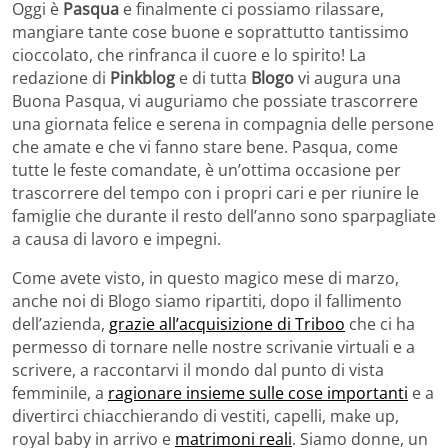
Oggi è
Pasqua
e finalmente ci possiamo rilassare,
mangiare tante cose buone e soprattutto tantissimo
cioccolato, che rinfranca il cuore e lo spirito! La
redazione di
Pinkblog
e di tutta
Blogo
vi augura una
Buona Pasqua, vi auguriamo che possiate trascorrere
una giornata felice e serena in compagnia delle persone
che amate e che vi fanno stare bene. Pasqua, come
tutte le feste comandate, è un’ottima occasione per
trascorrere del tempo con i propri cari e per riunire le
famiglie che durante il resto dell’anno sono sparpagliate
a causa di lavoro e impegni.
Come avete visto, in questo magico mese di marzo,
anche noi di Blogo siamo ripartiti, dopo il fallimento
dell’azienda,
grazie all’acquisizione di Triboo
che ci ha
permesso di tornare nelle nostre scrivanie virtuali e a
scrivere, a raccontarvi il mondo dal punto di vista
femminile, a
ragionare insieme sulle cose importanti
e a
divertirci chiacchierando di vestiti, capelli, make up,
royal baby in arrivo e
matrimoni reali
. Siamo donne, un