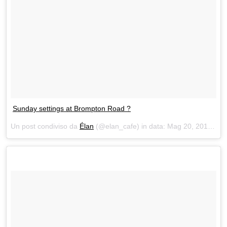
Sunday settings at Brompton Road ?
Un post condiviso da
Élan
(@elan_cafe) in data:
Mag 20, 2018 at 9:15 PDT