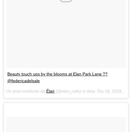
Beauty touch ups by the blooms at Elan Park Lane ??
@federicadelsale
Un post condiviso da
Élan
(@elan_cafe) in data:
Giu 16, 2018 at 2:52 PDT