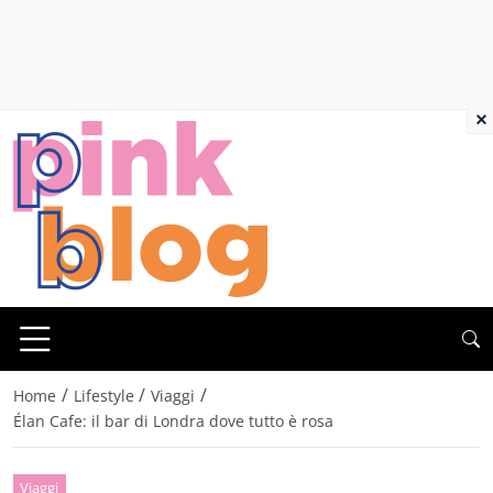
×
/
/
/
Home
Lifestyle
Viaggi
Élan Cafe: il bar di Londra dove tutto è rosa
Viaggi