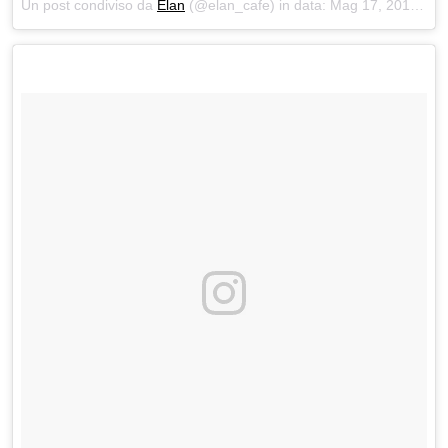
Un post condiviso da
Élan
(@elan_cafe) in data:
Mag 17, 2018 at 3:28 PDT