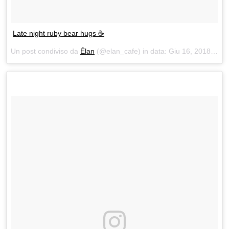
Late night ruby bear hugs ☕️
Un post condiviso da
Élan
(@elan_cafe) in data:
Giu 16, 2018 at 2:33 PDT