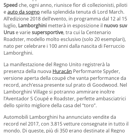
Speed
che, ogni anno, riunisce fior di collezionisti, piloti
e
auto da sogno
nella splendida tenuta di Lord March.
All’edizione 2018 dell’evento, in programma dal 12 al 15
luglio,
Lamborghini
metterà in esposizione il
nuovo suv
Urus
e varie
supersportive
, tra cui la Centenario
Roadster, modello molto esclusivo (solo 20 esemplari),
nato per celebrare i 100 anni dalla nascita di Ferruccio
Lamborghini.
La manifestazione del Regno Unito registrerà la
presenza della nuova
Huracán
Performante Spyder,
versione aperta della coupé che vanta performance da
record, anch’essa presente sul prato di Goodwood. Nel
Lamborghini Village si potranno ammirare inoltre
l’Aventador S Coupé e Roadster, perfette ambasciatrici
dello spirito migliore della casa del “toro”.
Automobili Lamborghini ha annunciato vendite da
record nel 2017, con 3.815 vetture consegnate in tutto il
mondo. Di queste, più di 350 erano destinate al Regno